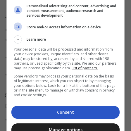
de pie durante largos períodos.
Personalised advertising and content, advertising and
content measurement, audience research and
services development
Lo que ofrecemos:
Store and/or access information on a device
Salario competitivo según experiencia y habilidades.
Formación continua en productos frescos y técnicas de
Learn more
venta.
Your personal data will be processed and information from
your device (cookies, unique identifiers, and other device
Oportunidades
de promoción y desarrollo profesional
data) may be stored by, accessed by and shared with 198
partners, or used specifically by this site. We and our partners
dentro de la empresa.
may use precise geolocation data.
List of partners.
Un entorno de trabajo dinámico y colaborativo, con un
Some vendors may process your personal data on the basis
of legitimate interest, which you can object to by managing
equipo apasionado por la calidad y el servicio.
your options below. Look for a link at the bottom of this page
or in the site menu to manage or withdraw consent in privacy
Cajero/a senior:
and cookie settings.
Contenido relacionado:
Consent
Empleo en supermercados: Estrategias efectivas
para solicitar tu puesto
Manage options