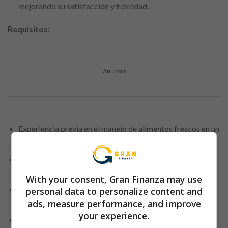
mejorando su satisfacción y fidelidad.
Requisitos:
Anuncio
Experiencia previa en el manejo de alimentos frescos en un
entorno de supermercado o similar.
Conocimientos sobre normas de seguridad alimentaria y
manipulación de alimentos.
With your consent, Gran Finanza may use
Habilidades organizativas excepcionales y atención al
personal data to personalize content and
detalle.
ads, measure performance, and improve
your experience.
Capacidad para levantar objetos pesados y permanecer