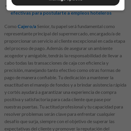
Construyendo tu perfil profesional: Estrategias
efectivas para postularte a empleos hoteleros
Como
Cajero/a
Senior, tu papel será fundamental como
representante principal del supermercado, encargado/a de
proporcionar un servicio al cliente excepcional en cada etapa
del proceso de pago. Además de asegurar un ambiente
acogedor y amigable, tendrás la responsabilidad de llevar a
cabo todas las transacciones de caja con eficiencia y
precisión, manejando tanto efectivo como otras formas de
pago de manera confiable. Tu dedicación a mantener la
exactitud en el manejo de fondos y a brindar asistencia rápida
y cortés ayudará a garantizar una experiencia de compra
positiva y satisfactoria para cada cliente que pase por
nuestras puertas. Tu actitud profesional y tu capacidad para
resolver problemas serán clave para enfrentar cualquier
desafío que surja, siempre con el objetivo de superar las
expectativas del cliente y promover la reputación del