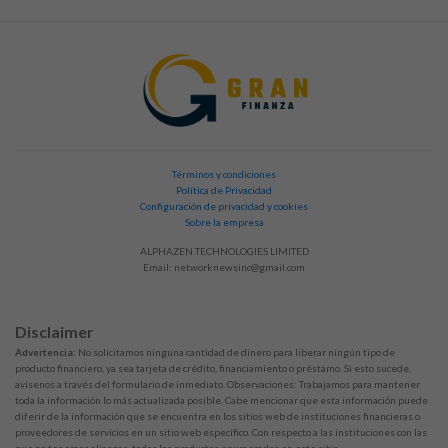
Términos y condiciones
Política de Privacidad
Configuración de privacidad y cookies
Sobre la empresa
ALPHAZEN TECHNOLOGIES LIMITED
Email:
networknewsinc@gmail.com
Disclaimer
Advertencia:
No solicitamos ninguna cantidad de dinero para liberar ningún tipo de
producto financiero, ya sea tarjeta de crédito, financiamiento o préstamo. Si esto sucede,
avísenos a través del formulario de inmediato. Observaciones: Trabajamos para mantener
toda la información lo más actualizada posible. Cabe mencionar que esta información puede
diferir de la información que se encuentra en los sitios web de instituciones financieras o
proveedores de servicios en un sitio web específico. Con respecto a las instituciones con las
que no tenemos alianzas, todos los productos enumerados en este sitio