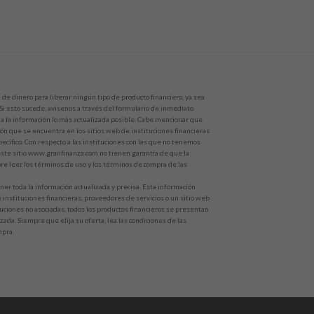
de dinero para liberar ningún tipo de producto financiero, ya sea
 Si esto sucede, avísenos a través del formulario de inmediato.
 la información lo más actualizada posible. Cabe mencionar que
ón que se encuentra en los sitios web de instituciones financieras
ecífico. Con respecto a las instituciones con las que no tenemos
este sitio www.granfinanza.com no tienen garantía de que la
e leer los términos de uso y los términos de compra de las
r toda la información actualizada y precisa. Esta información
e instituciones financieras, proveedores de servicios o un sitio web
ituciones no asociadas, todos los productos financieros se presentan
zada. Siempre que elija su oferta, lea las condiciones de las
mpra.