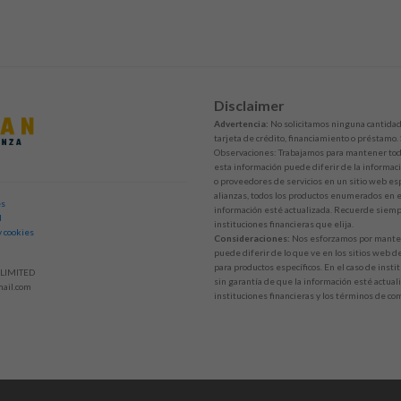
Disclaimer
Advertencia:
No solicitamos ninguna cantidad 
tarjeta de crédito, financiamiento o préstamo.
Observaciones: Trabajamos para mantener toda
esta información puede diferir de la informaci
o proveedores de servicios en un sitio web esp
alianzas, todos los productos enumerados en 
es
información esté actualizada. Recuerde siempr
d
instituciones financieras que elija.
y cookies
Consideraciones:
Nos esforzamos por mantene
puede diferir de lo que ve en los sitios web d
para productos específicos. En el caso de inst
LIMITED
sin garantía de que la información esté actuali
ail.com
instituciones financieras y los términos de co