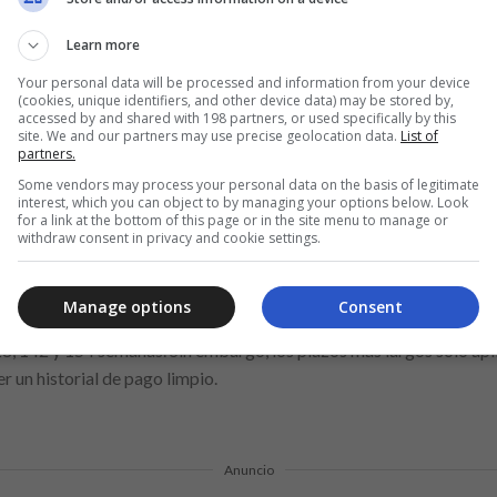
cil aprobación: Conoce cómo adquirir un préstamo del Banco
Learn more
os préstamos son los mismos: una identificación oficial y un compr
regarse a las autoridades correspondientes. A diferencia de otras i
Your personal data will be processed and information from your device
(cookies, unique identifiers, and other device data) may be stored by,
requieren un comprobante de ingresos ni una constancia de aval, 
accessed by and shared with 198 partners, or used specifically by this
site. We and our partners may use precise geolocation data.
List of
partners.
Some vendors may process your personal data on the basis of legitimate
e banco es del 52.5%, aunque puede variar según los planes y montos
interest, which you can object to by managing your options below. Look
s de cada préstamo. Existen diferentes cantidades que se pueden s
for a link at the bottom of this page or in the site menu to manage or
withdraw consent in privacy and cookie settings.
2 mil pesos mexicanos. Sin embargo, no todos los saldos están disp
a institución, solo podrá acceder a un máximo de 12 mil pesos, mient
Manage options
Consent
 pueden solicitar el monto máximo. En cuanto a los plazos de pago
128, 142 y 154 semanas. Sin embargo, los plazos más largos solo apl
 un historial de pago limpio.
Anuncio