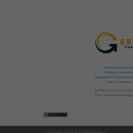
Términos y condicion
Política de Privacida
Configuración de privacidad 
Sobre la empresa
ALPHAZEN TECHNOLOGIES 
Email:
networknewsinc@gm
Copyright 2026 ©
Gran Finanza