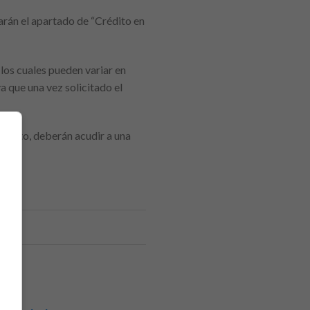
arán el apartado de “Crédito en
 los cuales pueden variar en
a que una vez solicitado el
crédito, deberán acudir a una