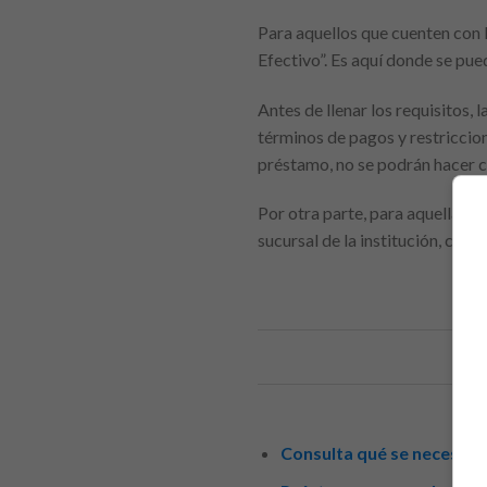
Para aquellos que cuenten con 
Efectivo”. Es aquí donde se pue
Antes de llenar los requisitos, 
términos de pagos y restriccion
préstamo, no se podrán hacer 
Por otra parte, para aquellas p
sucursal de la institución, cuy
Consulta qué se necesita 