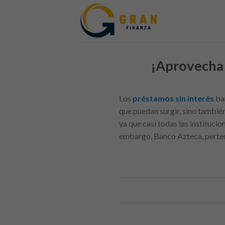
Skip
to
content
¡Aprovecha 
Los
préstamos sin interés
ban
que puedan surgir, sino tambié
ya que casi todas las instituci
embargo, Banco Azteca, pertene