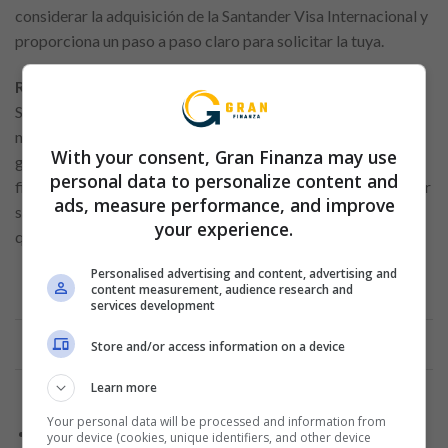
considerar la adquisición de la Santander Visa Internacional y
proporciona un paso a paso claro para solicitar la tuya.
Razones para Elegir la Tarjeta Santander Visa
: La
Santander Visa es una tarjeta de crédito internacional que va
más allá de ser un simple medio de pago. Ofrece una amplia
With your consent, Gran Finanza may use
gama de beneficios, incluyendo seguros, programas de
personal data to personalize content and
fidelidad, promociones, y descuentos exclusivos. Destaca por
ads, measure performance, and improve
su versatilidad y se posiciona como una opción ideal para
your experience.
quienes desean aprovechar al máximo sus compras.
Personalised advertising and content, advertising and
content measurement, audience research and
services development
Anuncio
Store and/or access information on a device
Learn more
Your personal data will be processed and information from
Ventajas Financieras: Cuota de Manejo Cero y Cupo
your device (cookies, unique identifiers, and other device