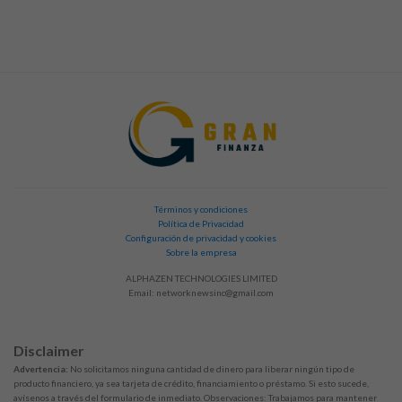
Términos y condiciones
Política de Privacidad
Configuración de privacidad y cookies
Sobre la empresa
ALPHAZEN TECHNOLOGIES LIMITED
Email:
networknewsinc@gmail.com
Disclaimer
Advertencia:
No solicitamos ninguna cantidad de dinero para liberar ningún tipo de
producto financiero, ya sea tarjeta de crédito, financiamiento o préstamo. Si esto sucede,
avísenos a través del formulario de inmediato. Observaciones: Trabajamos para mantener