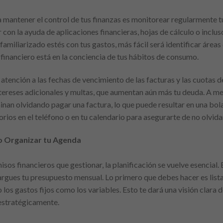
mantener el control de tus finanzas es monitorear regularmente tus
 con la ayuda de aplicaciones financieras, hojas de cálculo o inc
familiarizado estés con tus gastos, más fácil será identificar áreas
 financiero está en la conciencia de tus hábitos de consumo.
tención a las fechas de vencimiento de las facturas y las cuotas d
tereses adicionales y multas, que aumentan aún más tu deuda. A me
rminan olvidando pagar una factura, lo que puede resultar en una bol
rios en el teléfono o en tu calendario para asegurarte de no olvida
o Organizar tu Agenda
os financieros que gestionar, la planificación se vuelve esencial. 
rgues tu presupuesto mensual. Lo primero que debes hacer es lis
los gastos fijos como los variables. Esto te dará una visión clara d
 estratégicamente.