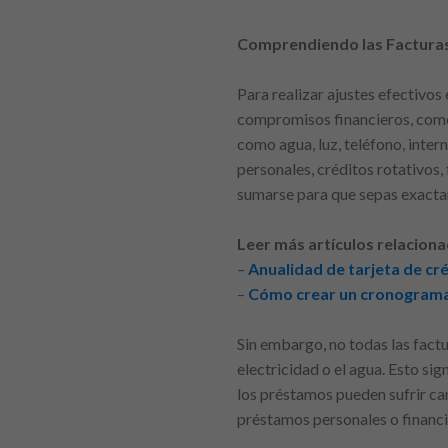
Comprendiendo las Facturas
Para realizar ajustes efectivo
compromisos financieros, como 
como agua, luz, teléfono, inter
personales, créditos rotativos, 
sumarse para que sepas exact
Leer más artículos relaciona
–
Anualidad de tarjeta de cr
–
Cómo crear un cronograma 
Sin embargo, no todas las factu
electricidad o el agua. Esto si
los préstamos pueden sufrir ca
préstamos personales o financi