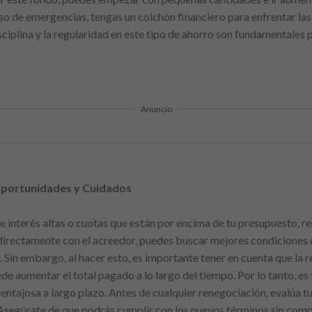
aso de emergencias, tengas un colchón financiero para enfrentar la
sciplina y la regularidad en este tipo de ahorro son fundamentales 
Anuncio
portunidades y Cuidados
e interés altas o cuotas que están por encima de tu presupuesto, 
 directamente con el acreedor, puedes buscar mejores condiciones
. Sin embargo, al hacer esto, es importante tener en cuenta que la 
de aumentar el total pagado a lo largo del tiempo. Por lo tanto, es 
entajosa a largo plazo. Antes de cualquier renegociación, evalúa t
Asegúrate de que podrás cumplir con los nuevos términos sin comp