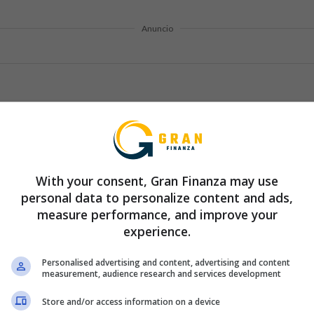
Anuncio
os vencimientos de las facturas y cuotas de los préstamos para distri
e pagos en un solo período, lo que puede perjudicar tu flujo de caja
vencimiento de algunas facturas para que tengas tiempo suficiente 
. Otra práctica importante es revisar los contratos de los prést
ciones acordadas. Si algún aspecto del contrato puede ser renegoc
With your consent, Gran Finanza may use
en buscar esa alternativa. Ajustar tus deudas de acuerdo con tu ca
personal data to personalize content and ads,
measure performance, and improve your
ción.
experience.
Reduciendo Gastos Innecesarios
Personalised advertising and content, advertising and content
measurement, audience research and services development
uesto es una excelente oportunidad para identificar áreas donde pu
uilibrado está en eliminar gastos superfluos y priorizar lo que es
Store and/or access information on a device