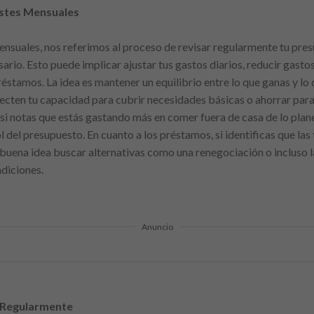
ustes Mensuales
suales, nos referimos al proceso de revisar regularmente tu pres
rio. Esto puede implicar ajustar tus gastos diarios, reducir gastos
réstamos. La idea es mantener un equilibrio entre lo que ganas y lo
cten tu capacidad para cubrir necesidades básicas o ahorrar para e
 si notas que estás gastando más en comer fuera de casa de lo pla
l del presupuesto. En cuanto a los préstamos, si identificas que las
buena idea buscar alternativas como una renegociación o incluso la
ndiciones.
Anuncio
 Regularmente