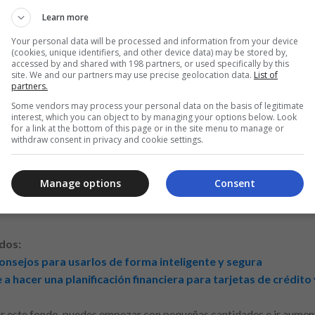
en entretenimiento, como cenas fuera de casa o viajes, o incluso rec
Learn more
o planes de televisión por cable o suscripciones de streaming. Al id
 ese dinero para pagar facturas o reducir cuotas de préstamos. Ad
Your personal data will be processed and information from your device
(cookies, unique identifiers, and other device data) may be stored by,
equeñas compras diarias, como café, aperitivos y otros artículos 
accessed by and shared with 198 partners, or used specifically by this
derable al final del mes. Tomar conciencia de estos hábitos puede
site. We and our partners may use precise geolocation data.
List of
partners.
ás saludable.
Some vendors may process your personal data on the basis of legitimate
interest, which you can object to by managing your options below. Look
e Emergencia
for a link at the bottom of this page or in the site menu to manage or
withdraw consent in privacy and cookie settings.
aces para garantizar la seguridad financiera y evitar ajustes drásti
cia. Este fondo debe ser suficiente para cubrir entre tres y seis 
Manage options
Consent
 servicios. Al tener este fondo, reduces la necesidad de recurrir a
dos:
onsejos para usarlos de forma inteligente y segura
e a hacer una planificación financiera para tarjetas de crédit
r este fondo, puedes empezar con pequeñas cantidades e ir aument