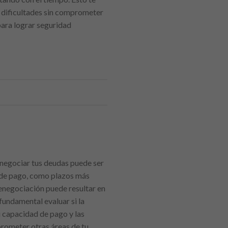
s dificultades sin comprometer
para lograr seguridad
renegociar tus deudas puede ser
 de pago, como plazos más
renegociación puede resultar en
fundamental evaluar si la
u capacidad de pago y las
rometer otras áreas de tu