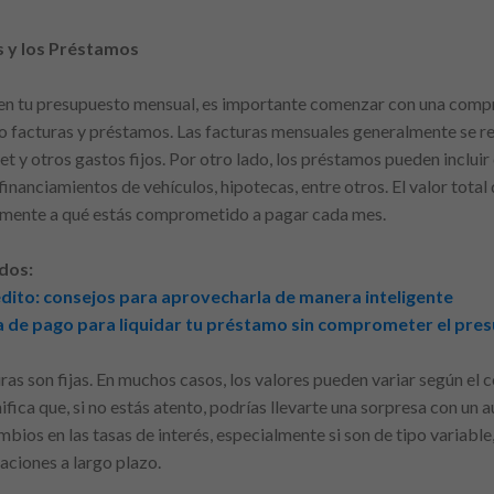
 y los Préstamos
s en tu presupuesto mensual, es importante comenzar con una compr
facturas y préstamos. Las facturas mensuales generalmente se ref
net y otros gastos fijos. Por otro lado, los préstamos pueden inclu
financiamientos de vehículos, hipotecas, entre otros. El valor tota
amente a qué estás comprometido a pagar cada mes.
dos:
édito: consejos para aprovecharla de manera inteligente
de pago para liquidar tu préstamo sin comprometer el pre
ras son fijas. En muchos casos, los valores pueden variar según el 
gnifica que, si no estás atento, podrías llevarte una sorpresa con u
mbios en las tasas de interés, especialmente si son de tipo variab
aciones a largo plazo.