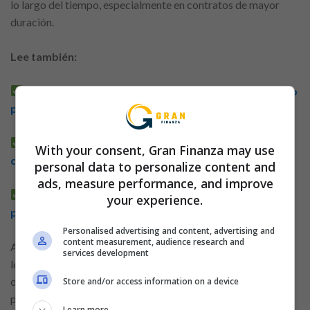
lo largo del tiempo, especialmente en contratos de mayor
duración.
Lee también:
Principales cuidados antes de contratar un préstamo
por internet
Guía completo para comprender los modelos de
With your consent, Gran Finanza may use
crédito
personal data to personalize content and
ads, measure performance, and improve
Entienda cómo crear un plan eficaz para pagar
your experience.
préstamos
Personalised advertising and content, advertising and
content measurement, audience research and
Además de los intereses, es importante analizar los plazos,
services development
los cargos adicionales y la flexibilidad de las condiciones
ofrecidas. Realizar investigaciones y solicitar simulaciones
Store and/or access information on a device
permite obtener una visión más amplia de las opciones
Learn more