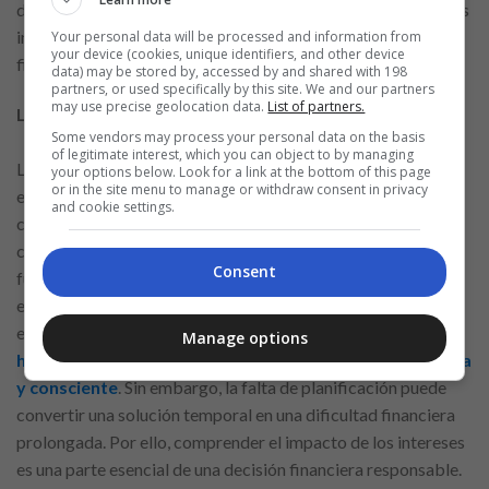
disponibles. Esta práctica contribuye a tomar decisiones más
informadas y reduce el riesgo de asumir compromisos
Your personal data will be processed and information from
your device (cookies, unique identifiers, and other device
financieros menos convenientes.
data) may be stored by, accessed by and shared with 198
partners, or used specifically by this site. We and our partners
may use precise geolocation data.
List of partners.
La importancia de la planificación financiera
Some vendors may process your personal data on the basis
of legitimate interest, which you can object to by managing
La planificación financiera desempeña un papel fundamental
your options below. Look for a link at the bottom of this page
or in the site menu to manage or withdraw consent in privacy
en el uso responsable del crédito. Antes de asumir cualquier
and cookie settings.
compromiso, es recomendable evaluar la capacidad de pago
considerando ingresos, gastos y objetivos financieros
Consent
futuros. Este análisis ayuda a evitar situaciones de
endeudamiento excesivo y contribuye a una gestión más
equilibrada de los recursos.
El crédito puede ser una
Manage options
herramienta útil cuando se utiliza de manera estratégica
y consciente
. Sin embargo, la falta de planificación puede
convertir una solución temporal en una dificultad financiera
prolongada. Por ello, comprender el impacto de los intereses
es una parte esencial de una decisión financiera responsable.