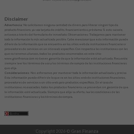
Disclaimer
Advertencia:
No solicitamos ninguna cantidad de dinero para liberar ningún tipo de
producto financiero, ya sea tarjeta de crédito, financiamiento o préstamo. Si esto sucede,
avísenos a través del formulario de inmediato. Observaciones: Trabajamos para mantener
toda la información lo más actualizada posible. Cabe mencionar que esta información puede
diferir de la información que se encuentra en los sitios web de instituciones financieras o
proveedores de servicios en un sitio web específico. Con respecto a las instituciones con las
que no tenemos alianzas, todos los productos enumerados en este sitio
www.granfinanza.com no tienen garantía de que la información esté actualizada. Recuerde
siempre leer los términos de uso y los términos de compra de las instituciones financieras
que elija.
Consideraciones:
Nos esforzamos por mantener toda la información actualizada y precisa.
Esta información puede diferir de lo que ve en los sitios web de instituciones financieras,
proveedores de servicios o un sitio web para productos específicos. En el caso de
instituciones no asociadas, todos los productos financieros se presentan sin garantía de que
la información esté actualizada. Siempre que elija su oferta, lea las condiciones de las
instituciones financieras y los términos de compra.
Copyright 2026 ©
Gran Finanza