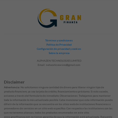
Términos y condiciones
Política de Privacidad
Configuración de privacidad y cookies
Sobre la empresa
ALPHAZEN TECHNOLOGIES LIMITED
Email:
networknewsinc@gmail.com
Disclaimer
Advertencia:
No solicitamos ninguna cantidad de dinero para liberar ningún tipo de
producto financiero, ya sea tarjeta de crédito, financiamiento o préstamo. Si esto sucede,
avísenos a través del formulario de inmediato. Observaciones: Trabajamos para mantener
toda la información lo más actualizada posible. Cabe mencionar que esta información puede
diferir de la información que se encuentra en los sitios web de instituciones financieras o
proveedores de servicios en un sitio web específico. Con respecto a las instituciones con las
que no tenemos alianzas, todos los productos enumerados en este sitio
www.granfinanza.com no tienen garantía de que la información esté actualizada. Recuerde