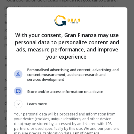
prestatario como para la institución financiera. Para el
cliente, los principales riesgos son el endeudamiento
excesivo, el impago y el compromiso de activos en caso de
garantías. Para evitar estos problemas es fundamental
With your consent, Gran Finanza may use
planificar el presupuesto, evaluar la capacidad de pago y no
personal data to personalize content and
pedir
préstamos
por impulso o bajo presión.
ads, measure performance, and improve
your experience.
Planificación Financiera: La Base para una Buena
Elección
Personalised advertising and content, advertising and
content measurement, audience research and
services development
Ninguna decisión crediticia debe tomarse sin una adecuada
planificación financiera. Esto incluye el análisis de los
Store and/or access information on a device
ingresos mensuales, los gastos fijos y variables y el margen
disponible para asumir nuevas obligaciones. Una buena
Learn more
planificación te permite saber cuánto puedes comprometer
Your personal data will be processed and information from
sin comprometer tu equilibrio financiero y evitar
your device (cookies, unique identifiers, and other device
data) may be stored by, accessed by and shared with 198
arrepentimientos futuros. Los préstamos pueden ser un
partners, or used specifically by this site. We and our partners
aliado, pero deben usarse con responsabilidad.
may use precise geolocation data.
List of partners.