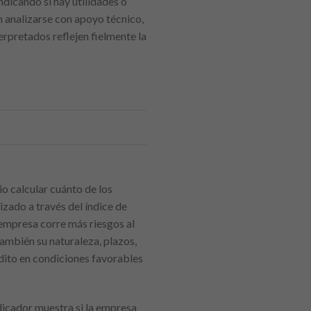
ndicando si hay utilidades o
n analizarse con apoyo técnico,
erpretados reflejen fielmente la
io calcular cuánto de los
zado a través del índice de
 empresa corre más riesgos al
también su naturaleza, plazos,
édito en condiciones favorables
ndicador muestra si la empresa