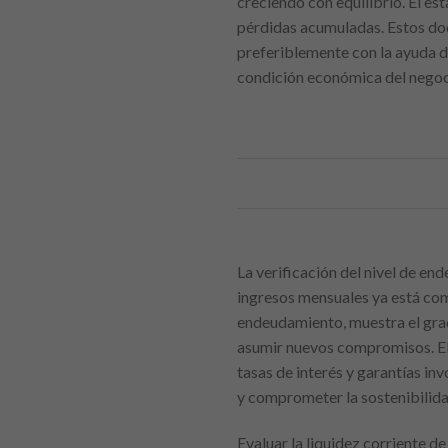
creciendo con equilibrio. El es
pérdidas acumuladas. Estos doc
preferiblemente con la ayuda de
condición económica del negoc
La verificación del nivel de en
ingresos mensuales ya está com
endeudamiento, muestra el grado
asumir nuevos compromisos. El a
tasas de interés y garantías in
y comprometer la sostenibilida
Evaluar la liquidez corriente d