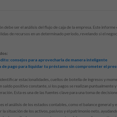
ón debe ser el análisis del flujo de caja de la empresa. Este inform
alidas de recursos en un determinado período, revelando si el nego
dos:
édito: consejos para aprovecharla de manera inteligente
de pago para liquidar tu préstamo sin comprometer el pre
a identificar estacionalidades, cuellos de botella de ingresos y mo
n saldo positivo constante, si los pagos se realizan puntualmente 
eración. Esta es una de las fuentes clave para una toma de decision
 el análisis de los estados contables, como el balance general y el
 la situación de los activos, pasivos y el patrimonio neto, ayudand