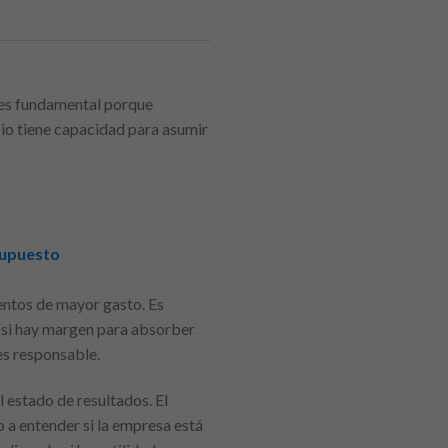
e es fundamental porque
cio tiene capacidad para asumir
supuesto
mentos de mayor gasto. Es
y si hay margen para absorber
es responsable.
 estado de resultados. El
o a entender si la empresa está