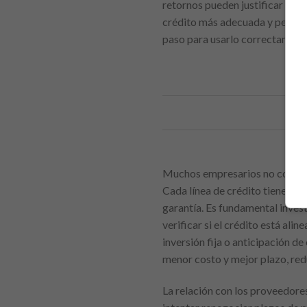
retornos pueden justificar el co
crédito más adecuada y permite
paso para usarlo correctament
Muchos empresarios no comparan
Cada línea de crédito tiene car
garantía. Es fundamental inves
verificar si el crédito está ali
inversión fija o anticipación d
menor costo y mejor plazo, red
La relación con los proveedore