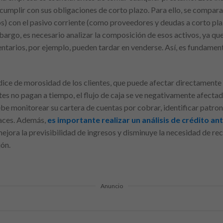
 cumplir con sus obligaciones de corto plazo. Para ello, se compara
s) con el pasivo corriente (como proveedores y deudas a corto plaz
bargo, es necesario analizar la composición de esos activos, ya qu
ntarios, por ejemplo, pueden tardar en venderse. Así, es fundamental
dice de morosidad de los clientes, que puede afectar directamente l
s no pagan a tiempo, el flujo de caja se ve negativamente afectad
be monitorear su cartera de cuentas por cobrar, identificar patron
caces. Además,
es importante realizar un análisis de crédito an
ejora la previsibilidad de ingresos y disminuye la necesidad de re
ión.
Anuncio