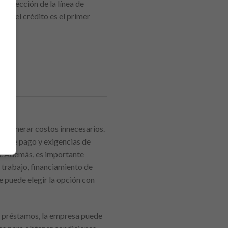
la elección de la línea de
ea el crédito es el primer
e generar costos innecesarios.
azo de pago y exigencias de
as. Además, es importante
de trabajo, financiamiento de
se puede elegir la opción con
ar préstamos, la empresa puede