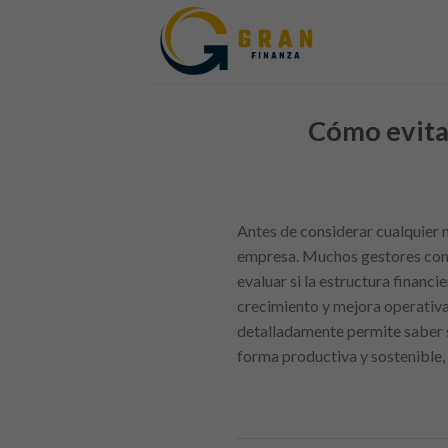
Skip
to
content
Cómo evitar
Antes de considerar cualquier m
empresa. Muchos gestores comet
evaluar si la estructura financ
crecimiento y mejora operativa,
detalladamente permite saber s
forma productiva y sostenible,