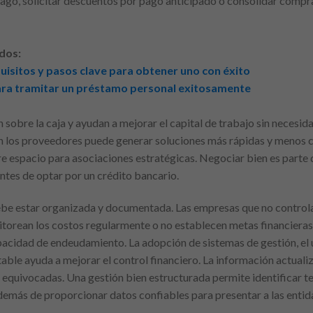
pago, solicitar descuentos por pago anticipado o consolidar comp
dos:
isitos y pasos clave para obtener uno con éxito
ra tramitar un préstamo personal exitosamente
ón sobre la caja y ayudan a mejorar el capital de trabajo sin necesi
on los proveedores puede generar soluciones más rápidas y menos
e espacio para asociaciones estratégicas. Negociar bien es parte 
ntes de optar por un crédito bancario.
 debe estar organizada y documentada. Las empresas que no contro
itorean los costos regularmente o no establecen metas financieras
apacidad de endeudamiento. La adopción de sistemas de gestión, el 
le ayuda a mejorar el control financiero. La información actualiza
s equivocadas. Una gestión bien estructurada permite identificar 
emás de proporcionar datos confiables para presentar a las entid