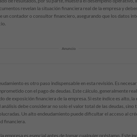
tado de resultados, por su parte, muestra el desempeño operativo, i
umentos revelan la situación financiera real de la empresa y debe
 un contador o consultor financiero, asegurando que los datos int
io.
Anuncio
deudamiento es otro paso indispensable en esta revisión. Es necesar
prometido con el pago de deudas. Este cálculo, generalmente reali
 de exposición financiera de la empresa. Si este índice es alto, la
nálisis debe considerar no solo el valor total de las deudas, sino 
volucradas. Un alto endeudamiento puede dificultar el acceso al cr
d financiera.
e la empresa es esencial antes de tomar cualquier préstamo. Este i