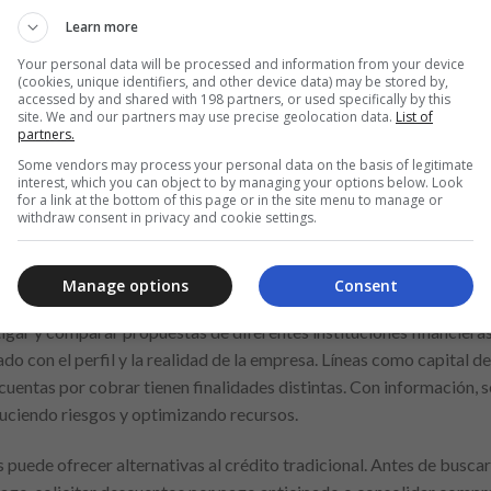
sto del financiamiento. La claridad en el propósito también facilita 
Learn more
 medir los resultados. Saber exactamente por qué y para qué se des
e.
Your personal data will be processed and information from your device
(cookies, unique identifiers, and other device data) may be stored by,
accessed by and shared with 198 partners, or used specifically by this
site. We and our partners may use precise geolocation data.
List of
partners.
Anuncio
Some vendors may process your personal data on the basis of legitimate
interest, which you can object to by managing your options below. Look
for a link at the bottom of this page or in the site menu to manage or
withdraw consent in privacy and cookie settings.
 las diferentes modalidades de crédito disponibles, lo que pued
Manage options
Consent
acterísticas propias, como tasa de interés, período de carencia, pl
tigar y comparar propuestas de diferentes instituciones financier
neado con el perfil y la realidad de la empresa. Líneas como capital 
e cuentas por cobrar tienen finalidades distintas. Con información, 
uciendo riesgos y optimizando recursos.
s puede ofrecer alternativas al crédito tradicional. Antes de busc