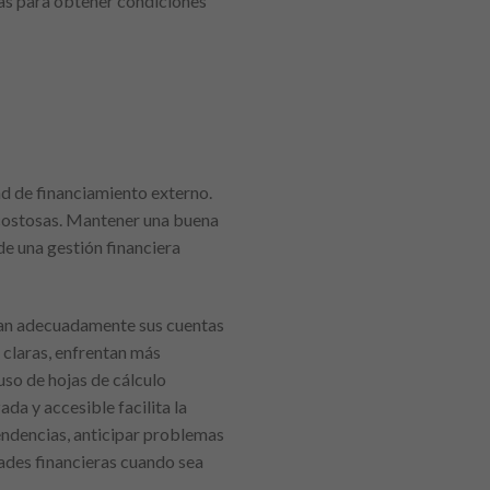
ras para obtener condiciones
dad de financiamiento externo.
 costosas. Mantener una buena
de una gestión financiera
lan adecuadamente sus cuentas
 claras, enfrentan más
uso de hojas de cálculo
da y accesible facilita la
tendencias, anticipar problemas
ades financieras cuando sea