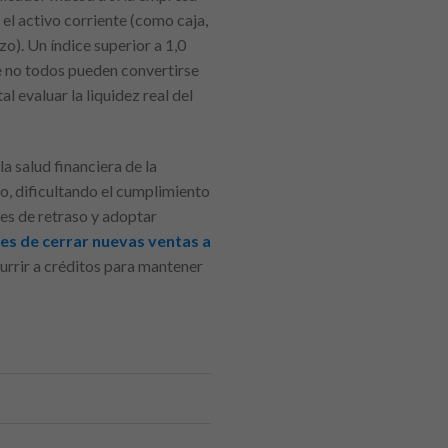
 el activo corriente (como caja,
o). Un índice superior a 1,0
e no todos pueden convertirse
 evaluar la liquidez real del
a salud financiera de la
o, dificultando el cumplimiento
es de retraso y adoptar
tes de cerrar nuevas ventas a
currir a créditos para mantener