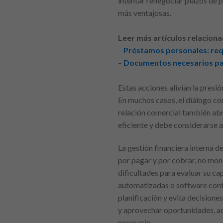
intentar renegociar plazos de 
más ventajosas.
Leer más artículos relaciona
–
Préstamos personales: requ
–
Documentos necesarios pa
Estas acciones alivian la presi
En muchos casos, el diálogo c
relación comercial también abr
eficiente y debe considerarse a
La gestión financiera interna
por pagar y por cobrar, no mon
dificultades para evaluar su c
automatizadas o software contab
planificación y evita decisione
y aprovechar oportunidades, ad
necesario.