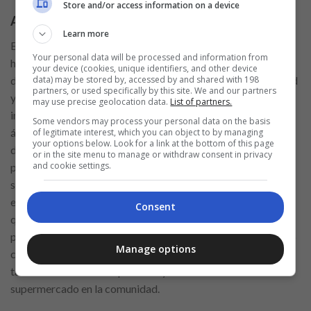
Store and/or access information on a device
Auxiliar de limpieza:
Learn more
El responsable de mantener en óptimas condiciones de
Your personal data will be processed and information from
higiene y limpieza las instalaciones del
supermercado
your device (cookies, unique identifiers, and other device
data) may be stored by, accessed by and shared with 198
desempeña un papel crucial en el aseguramiento de la calidad
partners, or used specifically by this site. We and our partners
y seguridad de los productos y servicios ofrecidos. Este
may use precise geolocation data.
List of partners.
individuo no solo se encarga de la limpieza superficial de
Some vendors may process your personal data on the basis
áreas visibles, sino que también lleva a cabo tareas de
of legitimate interest, which you can object to by managing
your options below. Look for a link at the bottom of this page
desinfección y saneamiento profundo para prevenir la
or in the site menu to manage or withdraw consent in privacy
and cookie settings.
propagación de gérmenes y enfermedades. Además,
supervisa el cumplimiento de los protocolos de limpieza
establecidos por las autoridades sanitarias y se asegura de
Consent
que el personal a su cargo esté debidamente capacitado en
prácticas de higiene y seguridad alimentaria. Su labor no solo
Manage options
contribuye al bienestar de los clientes y empleados, sino que
también fortalece la reputación y confianza del
supermercado en la comunidad.