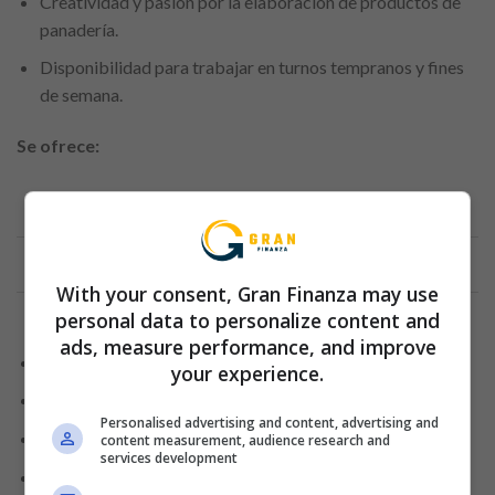
Creatividad y pasión por la elaboración de productos de
panadería.
Disponibilidad para trabajar en turnos tempranos y fines
de semana.
Se ofrece:
Anuncio
With your consent, Gran Finanza may use
personal data to personalize content and
ads, measure performance, and improve
Formación específica en panadería y repostería.
your experience.
Oportunidad de crecimiento y desarrollo profesional.
Personalised advertising and content, advertising and
Ambiente de trabajo creativo y dinámico.
content measurement, audience research and
services development
Salario competitivo y beneficios laborales.