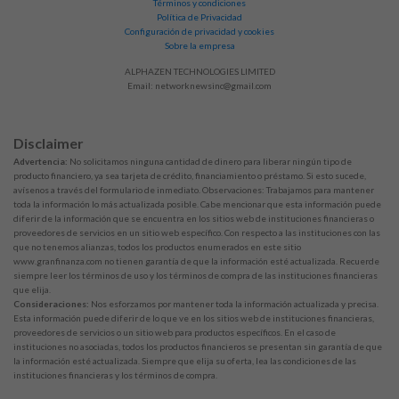
Términos y condiciones
Política de Privacidad
Configuración de privacidad y cookies
Sobre la empresa
ALPHAZEN TECHNOLOGIES LIMITED
Email:
networknewsinc@gmail.com
Disclaimer
Advertencia:
No solicitamos ninguna cantidad de dinero para liberar ningún tipo de
producto financiero, ya sea tarjeta de crédito, financiamiento o préstamo. Si esto sucede,
avísenos a través del formulario de inmediato. Observaciones: Trabajamos para mantener
toda la información lo más actualizada posible. Cabe mencionar que esta información puede
diferir de la información que se encuentra en los sitios web de instituciones financieras o
proveedores de servicios en un sitio web específico. Con respecto a las instituciones con las
que no tenemos alianzas, todos los productos enumerados en este sitio
www.granfinanza.com no tienen garantía de que la información esté actualizada. Recuerde
siempre leer los términos de uso y los términos de compra de las instituciones financieras
que elija.
Consideraciones:
Nos esforzamos por mantener toda la información actualizada y precisa.
Esta información puede diferir de lo que ve en los sitios web de instituciones financieras,
proveedores de servicios o un sitio web para productos específicos. En el caso de
instituciones no asociadas, todos los productos financieros se presentan sin garantía de que
la información esté actualizada. Siempre que elija su oferta, lea las condiciones de las
instituciones financieras y los términos de compra.