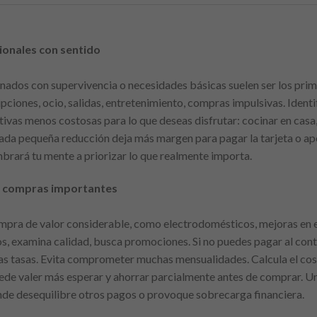
ionales con sentido
onados con supervivencia o necesidades básicas suelen ser los prim
ipciones, ocio, salidas, entretenimiento, compras impulsivas. Identi
tivas menos costosas para lo que deseas disfrutar: cocinar en casa
ada pequeña reducción deja más margen para pagar la tarjeta o ap
brará tu mente a priorizar lo que realmente importa.
ra compras importantes
pra de valor considerable, como electrodomésticos, mejoras en el 
s, examina calidad, busca promociones. Si no puedes pagar al con
as tasas. Evita comprometer muchas mensualidades. Calcula el costo
uede valer más esperar y ahorrar parcialmente antes de comprar. U
nde desequilibre otros pagos o provoque sobrecarga financiera.