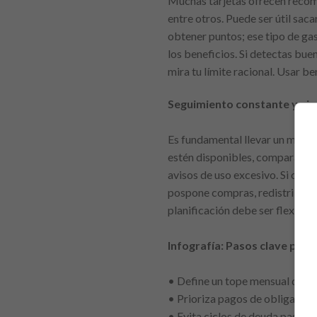
Muchas tarjetas ofrecen recomp
entre otros. Puede ser útil sa
obtener puntos; ese tipo de gast
los beneficios. Si detectas bu
mira tu límite racional. Usar b
Seguimiento constante y aju
Es fundamental llevar un monito
estén disponibles, compara con
avisos de uso excesivo. Si obser
pospone compras, redistribuye 
planificación debe ser flexible.
Infografía: Pasos clave para 
• Define un tope mensual de g
• Prioriza pagos de obligacione
• Evita ciclos de deuda pagand