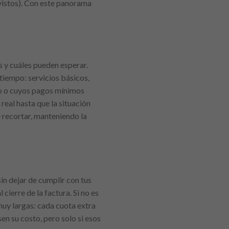
vistos). Con este panorama
s y cuáles pueden esperar.
 tiempo: servicios básicos,
ado o cuyos pagos mínimos
real hasta que la situación
 recortar, manteniendo la
in dejar de cumplir con tus
ierre de la factura. Si no es
muy largas: cada cuota extra
en su costo, pero solo si esos