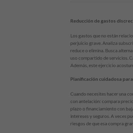
Reducción de gastos discrec
Los gastos que no están relaci
perjuicio grave. Analiza subscr
reduce o elimina. Busca alterna
uso compartido de servicios. C
Además, este ejercicio acostum
Planificación cuidadosa pa
Cuando necesites hacer una com
con antelación: compara precio
plazo o financiamiento con baj
intereses y seguros. A veces p
riesgos de que esa compra gra