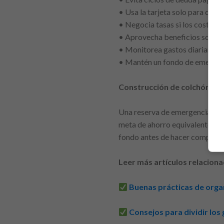
• Usa la tarjeta solo para comp
• Negocia tasas si los costos s
• Aprovecha beneficios solo si
• Monitorea gastos diariamen
• Mantén un fondo de emergenci
Construcción de colchón fin
Una reserva de emergencia es un
meta de ahorro equivalente a u
fondo antes de hacer compras 
Leer más artículos relaciona
Buenas prácticas de orga
Consejos para dividir los