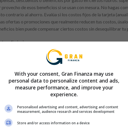
ensas, descuentos o beneficios por gasto en ciertos rubros: supe
car provecho de esos beneficios si se usan con mesura. No hagas co
o contrario al ahorro. Evalúa si los costos fijos de la tarjeta (anua
enas ofertas o promociones que realmente reducen tus costos, úsalo
eneficios bien puede compensar ciertos costos sin desequilibrar tu
stes dinámicos
reo continuo de cuánto gastas con la tarjeta durante cada mes. Re
 el presupuesto planificado, detecta desviaciones. Usa alertas móv
vas que te acercas al límite de lo saludable, revisa tus gastos y ajus
With your consent, Gran Finanza may use
gastos. Las metas pueden cambiar cuando los ingresos o precios va
personal data to personalize content and ads,
 Este seguimiento evita sorpresas al cierre del ciclo de pago y pres
measure performance, and improve your
experience.
un uso equilibrado de la tarjeta
Personalised advertising and content, advertising and content
measurement, audience research and services development
asto que seas capaz de pagar por completo.
s críticas, con alto costo de mora.
Store and/or access information on a device
o solo lo mínimo.