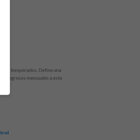
astos inesperados. Define una
 tus ingresos mensuales a este
trol