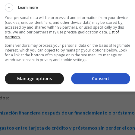
ras planificadas.
Learn more
on excesivos.
Your personal data will be processed and information from your device
 realmente reducen tu carga.
(cookies, unique identifiers, and other device data) may be stored by,
accessed by and shared with 198 partners, or used specifically by this
te o semanalmente.
site. We and our partners may use precise geolocation data.
List of
partners.
a para imprevistos sin recurrir al crédito.
Some vendors may process your personal data on the basis of legitimate
interest, which you can object to by managing your options below. Look
anciero ante imprevistos
for a link at the bottom of this page or in the site menu to manage or
withdraw consent in privacy and cookie settings.
a protección que limita la necesidad de recurrir al crédito ante g
nos cuantos meses de gastos fijos esenciales. Destina una parte de
Manage options
Consent
no urgentes.
dos:
nización financiera después de un financiamiento o préstamo
 gastos entre tarjeta de crédito y préstamos sin perder el con