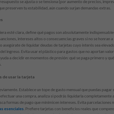
resupuesto se ajusta o se tensiona (por aumento de precios, impre
 que preserven tu estabilidad, aún cuando surjan demandas extras.
es
ciera esté clara, define qué pagos son absolutamente indispensable
sanciones, intereses altos o consecuencias graves si no se honran a
ego asegúrate de liquidar deudas de tarjetas cuyo interés sea elev
l ingreso. Evita usar el plástico para gastos que no aportan valor 
 ayuda a decidir en momentos de presión: qué se paga primero y qué
.
 de usar la tarjeta
previamente. Establece un tope de gasto mensual que puedas pagar s
efectuar una compra, analiza si podrás liquidarla completamente al c
busca formas de pago que minimicen intereses. Evita parcelaciones 
as esenciales
. Prefiere tarjetas con beneficios reales que compens