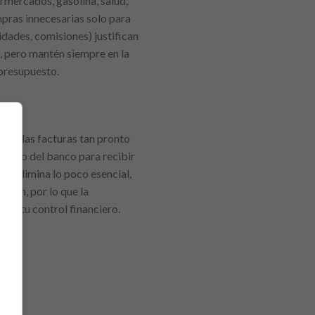
rmercados, gasolina, salud,
mpras innecesarias solo para
lidades, comisiones) justifican
, pero mantén siempre en la
 presupuesto.
visa las facturas tan pronto
iles o del banco para recibir
ta: elimina lo poco esencial,
rían, por lo que la
erva tu control financiero.