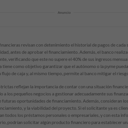
Anuncio
financieras revisan con detenimiento el historial de pagos de cada s
idad, antes de aprobar el financiamiento. Además, el banco realiza
nte, verificando que este no supere el 40% de sus ingresos mensual
da tiene como objetivo garantizar que el autónomo o la pyme pue
flujo de caja y, al mismo tiempo, permite al banco mitigar el ries
strictas reflejan la importancia de contar con una situación financi
do a los pequeños negocios a gestionar adecuadamente sus finanzas 
ite futuras oportunidades de financiamiento. Además, consideran lo
anciamiento, y la viabilidad del proyecto. Si el solicitante ya es cl
an todos los préstamos personales o empresariales, y con esta inf
o, podrían solicitar algún producto financiero para establecer una