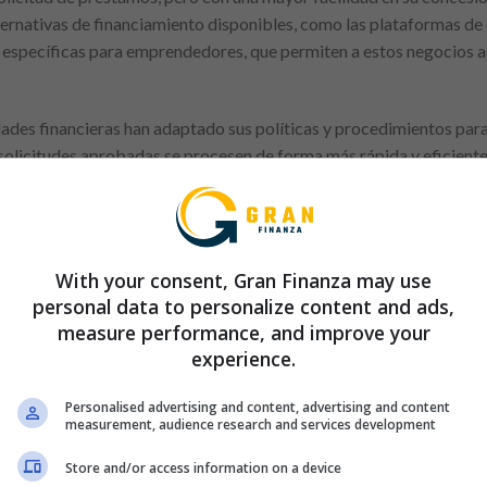
alternativas de financiamiento disponibles, como las plataformas d
ito específicas para emprendedores, que permiten a estos negocios 
des financieras han adaptado sus políticas y procedimientos para 
solicitudes aprobadas se procesen de forma más rápida y eficiente.
ónomos y pequeñas empresas contar con una mayor variedad de opci
crecimiento y sostenibilidad en un entorno económico cada vez más
 crédito por parte de autónomos
With your consent, Gran Finanza may use
personal data to personalize content and ads,
tan por formas de financiamiento alternativas a los productos b
measure performance, and improve your
ends, and Fools), ahorros personales, subsidios o la llamada capital
experience.
Personalised advertising and content, advertising and content
measurement, audience research and services development
Anuncio
Store and/or access information on a device