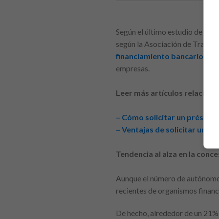
Según el último estudio de Emp
según la Asociación de Trabaj
financiamiento bancario
. Es
empresas.
Leer más artículos relaciona
– Cómo solicitar un préstam
– Ventajas de solicitar un 
Tendencia al alza en la conc
Aunque el número de autónomos 
recientes de organismos financ
De hecho, alrededor de un 21% 