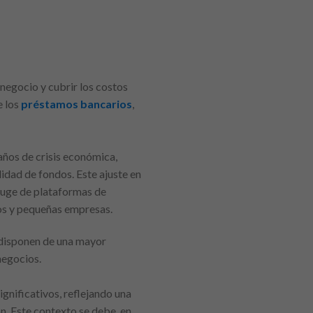
 negocio y cubrir los costos
e los
préstamos bancarios
,
años de crisis económica,
lidad de fondos. Este ajuste en
 auge de plataformas de
os y pequeñas empresas.
 disponen de una mayor
negocios.
nificativos, reflejando una
n. Este contexto se debe, en