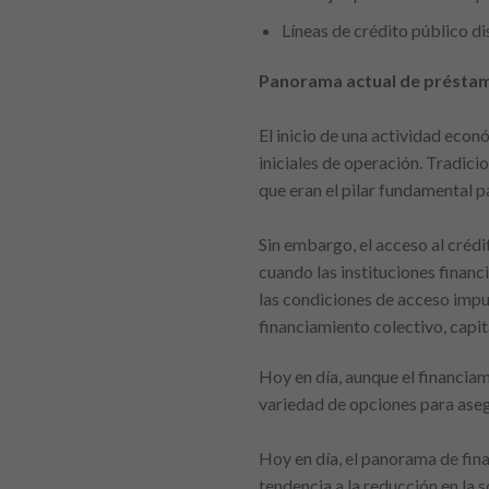
Líneas de crédito público d
Panorama actual de présta
El inicio de una actividad econ
iniciales de operación. Tradic
que eran el pilar fundamental 
Sin embargo, el acceso al créd
cuando las instituciones financi
las condiciones de acceso impu
financiamiento colectivo, capi
Hoy en día, aunque el financi
variedad de opciones para asegu
Hoy en día, el panorama de fi
tendencia a la reducción en la 