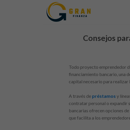
Skip
to
content
Consejos para
Todo proyecto emprendedor deb
financiamiento bancario, una de
capital necesario para realizar 
A través de
préstamos
y líne
contratar personal o expandir s
bancarias ofrecen opciones de 
que facilita a los emprendedore