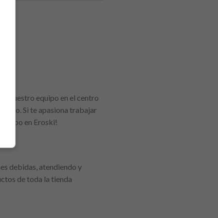
 a nuestro equipo en el centro
junto. Si te apasiona trabajar
 equipo en Eroski!
nes debidas, atendiendo y
ctos de toda la tienda