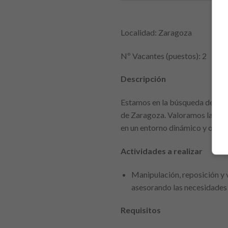
Localidad: Zaragoza
Nº Vacantes (puestos): 2
Descripción
Estamos en la búsqueda de un ap
de Zaragoza. Valoramos la atenc
en un entorno dinámico y ofrece
Actividades a realizar
Manipulación, reposición y 
asesorando las necesidades 
Requisitos