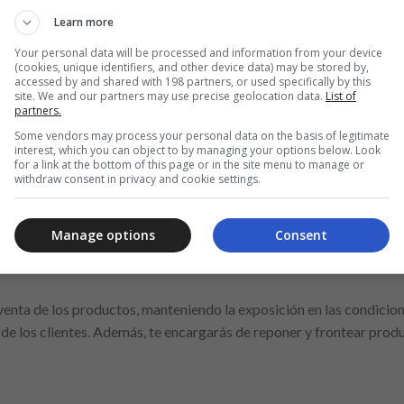
Learn more
Your personal data will be processed and information from your device
(cookies, unique identifiers, and other device data) may be stored by,
accessed by and shared with 198 partners, or used specifically by this
site. We and our partners may use precise geolocation data.
List of
partners.
Some vendors may process your personal data on the basis of legitimate
interest, which you can object to by managing your options below. Look
for a link at the bottom of this page or in the site menu to manage or
withdraw consent in privacy and cookie settings.
asionado por las secciones de charcutería y carnicería para unirse
ión al cliente, la motivación y el deseo de aprender y crecer en con
r un servicio excepcional, ¡te invitamos a formar parte de nuestro
Manage options
Consent
venta de los productos, manteniendo la exposición en las condicio
de los clientes. Además, te encargarás de reponer y frontear produ