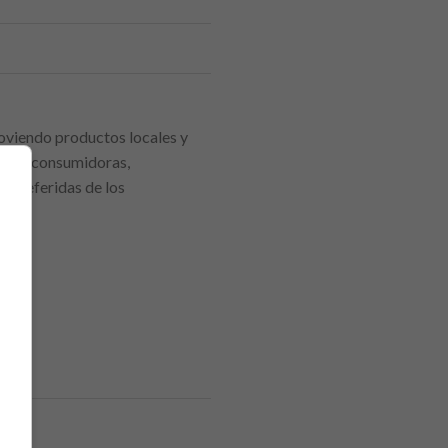
moviendo productos locales y
sonas consumidoras,
s preferidas de los