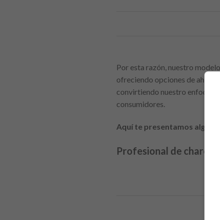
Por esta razón, nuestro modelo 
ofreciendo opciones de ahorro.
convirtiendo nuestro enfoque “c
consumidores.
Aquí te presentamos algunos
Profesional de charcute