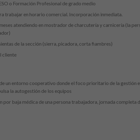
: ESO o Formación Profesional de grado medio
a trabajar en horario comercial. Incorporación inmediata.
meses atendiendo en mostrador de charcutería y carnicería (la per
ador)
entas de la sección (sierra, picadora, corta fiambres)
l cliente
e un entorno cooperativo donde el foco prioritario de la gestión e
ulsa la autogestión de los equipos
ón por baja médica de una persona trabajadora, jornada completa 