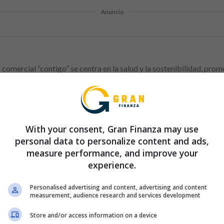
Anuncio
comercial “contigo” se centra en la salud y la sostenibilidad, pro
 Nuestra visión nos impulsa a trabajar estrechamente con las per
ontigo” en una realidad diferencial que hace de nuestras tiendas la
With your consent, Gran Finanza may use
 de los puestos de trabajo más comunes en Eroski
personal data to personalize content and ads,
measure performance, and improve your
ría y carniceira
experience.
Personalised advertising and content, advertising and content
measurement, audience research and services development
Anuncio
Store and/or access information on a device