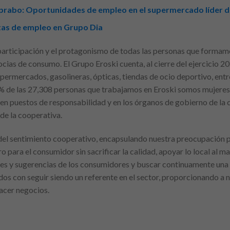
aprabo: Oportunidades de empleo en el supermercado líder 
rtas de empleo en Grupo Dia
 participación y el protagonismo de todas las personas que formamo
cias de consumo. El Grupo Eroski cuenta, al cierre del ejercicio 
permercados, gasolineras, ópticas, tiendas de ocio deportivo, ent
 de las 27,308 personas que trabajamos en Eroski somos mujeres.
en puestos de responsabilidad y en los órganos de gobierno de la c
de la cooperativa.
del sentimiento cooperativo, encapsulando nuestra preocupación por
o para el consumidor sin sacrificar la calidad, apoyar lo local al m
des y sugerencias de los consumidores y buscar continuamente un
s con seguir siendo un referente en el sector, proporcionando a nu
acer negocios.