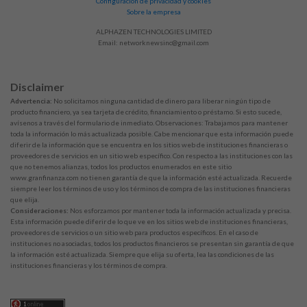
Configuración de privacidad y cookies
Sobre la empresa
ALPHAZEN TECHNOLOGIES LIMITED
Email:
networknewsinc@gmail.com
Disclaimer
Advertencia:
No solicitamos ninguna cantidad de dinero para liberar ningún tipo de
producto financiero, ya sea tarjeta de crédito, financiamiento o préstamo. Si esto sucede,
avísenos a través del formulario de inmediato. Observaciones: Trabajamos para mantener
toda la información lo más actualizada posible. Cabe mencionar que esta información puede
diferir de la información que se encuentra en los sitios web de instituciones financieras o
proveedores de servicios en un sitio web específico. Con respecto a las instituciones con las
que no tenemos alianzas, todos los productos enumerados en este sitio
www.granfinanza.com no tienen garantía de que la información esté actualizada. Recuerde
siempre leer los términos de uso y los términos de compra de las instituciones financieras
que elija.
Consideraciones:
Nos esforzamos por mantener toda la información actualizada y precisa.
Esta información puede diferir de lo que ve en los sitios web de instituciones financieras,
proveedores de servicios o un sitio web para productos específicos. En el caso de
instituciones no asociadas, todos los productos financieros se presentan sin garantía de que
la información esté actualizada. Siempre que elija su oferta, lea las condiciones de las
instituciones financieras y los términos de compra.