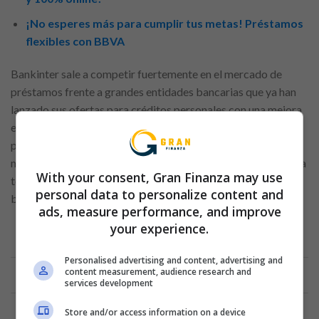
¡No esperes más para cumplir tus metas! Préstamos
flexibles con BBVA
Bankinter sale a competir fuertemente en el mercado de
préstamos frente a grandes entidades bancarias que ya han
lanzado sus ofertas para créditos personales con una mejora
en las condiciones. Por ejemplo, CaixaBank anunció un
préstamo inmediato con intereses bajos y fácil de pagar,
mientras que BBVA lanzó esta semana un crédito rápido para
With your consent, Gran Finanza may use
todos los usuarios, incluso para los que no son clientes del
personal data to personalize content and
banco.
ads, measure performance, and improve
your experience.
Anuncio
Personalised advertising and content, advertising and
content measurement, audience research and
services development
Store and/or access information on a device