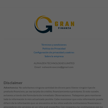
Términos y condiciones
Política de Privacidad
Configuración de privacidad y cookies
Sobre la empresa
ALPHAZEN TECHNOLOGIES LIMITED
Email:
networknewsinc@gmail.com
Disclaimer
Advertencia:
No solicitamos ninguna cantidad de dinero para liberar ningún tipo de
producto financiero, ya sea tarjeta de crédito, financiamiento o préstamo. Si esto sucede,
avísenos a través del formulario de inmediato. Observaciones: Trabajamos para mantener
toda la información lo más actualizada posible. Cabe mencionar que esta información puede
diferir de la información que se encuentra en los sitios web de instituciones financieras o
proveedores de servicios en un sitio web específico. Con respecto a las instituciones con las