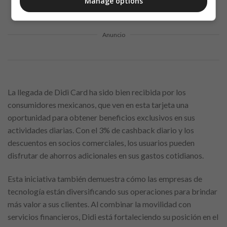
Manage options
Anuncio
La llegada de Didi Card ha sido bien recibida por los
consumidores mexicanos, que ven en esta tarjeta una
oportunidad para obtener beneficios exclusivos en sus
actividades diarias. Con el 3% de cashback diario y los
descuentos en socios comerciales, los usuarios pueden
disfrutar de ahorros adicionales en sus gastos cotidianos.
Esta iniciativa también demuestra cómo las empresas de
tecnología están diversificando sus operaciones para brindar
más valor a sus clientes. Al combinar la movilidad con
servicios financieros, Didi está fortaleciendo su posición en el