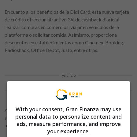
En cuanto a los beneficios de la Didi Card, esta nueva tarjeta
de crédito ofrece un atractivo 3% de cashback diario al
realizar compras en comercios, viajar en vehículos de la
plataforma o solicitar comida. Asimismo, proporciona
descuentos en establecimientos como Cinemex, Booking,
Radioshack, Office Depot, Justo, entre otros.
Anuncio
With your consent, Gran Finanza may use
Además, en los próximos meses, se prevé la opción de meses
personal data to personalize content and
sin intereses en las compras, lo que hace que la Didi Card sea
ads, measure performance, and improve
una opción muy atractiva para los usuarios en México.
your experience.