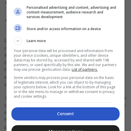
Vacantes de empleo en ALDI: ¡Tu futuro empieza
Personalised advertising and content, advertising and
aquí!
content measurement, audience research and
services development
Banco Atlántida te Hace la Vida Más Fácil: Solicitud
en Línea de Atlántida Cash
Store and/or access information on a device
La app también ofrece notificaciones en tiempo real de las
Learn more
compras que hagas, un CVV dinámico para hacer compras en
Your personal data will be processed and information from
línea sin riesgo de que roben tus datos así como bloqueo
your device (cookies, unique identifiers, and other device
data) may be stored by, accessed by and shared with 198
temporal de las tarjetas. También da la opción de cambiar la
partners, or used specifically by this site. We and our partners
fecha de tu límite de pago dos veces al año. La Didi Card
may use precise geolocation data.
List of partners.
marca un hito importante en la estrategia de diversificación
Some vendors may process your personal data on the basis
of legitimate interest, which you can object to by managing
de Didi, al adentrarse en el sector financiero.
your options below. Look for a link at the bottom of this page
or in the site menu to manage or withdraw consent in privacy
and cookie settings.
La empresa ha estado buscando formas de mejorar la vida de
sus usuarios más allá de los servicios de transporte. La tarjeta
de crédito representa un esfuerzo por brindar opciones
Consent
financieras a aquellos que quizás no han tenido acceso a
productos similares en el pasado.