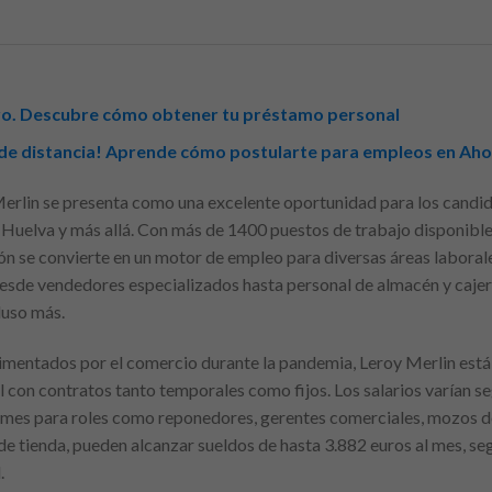
iero. Descubre cómo obtener tu préstamo personal
c de distancia! Aprende cómo postularte para empleos en A
erlin se presenta como una excelente oportunidad para los candid
Huelva y más allá. Con más de 1400 puestos de trabajo disponible
ión se convierte en un motor de empleo para diversas áreas laboral
esde vendedores especializados hasta personal de almacén y cajer
luso más.
imentados por el comercio durante la pandemia, Leroy Merlin está
con contratos tanto temporales como fijos. Los salarios varían se
l mes para roles como reponedores, gerentes comerciales, mozos d
 de tienda, pueden alcanzar sueldos de hasta 3.882 euros al mes, s
.