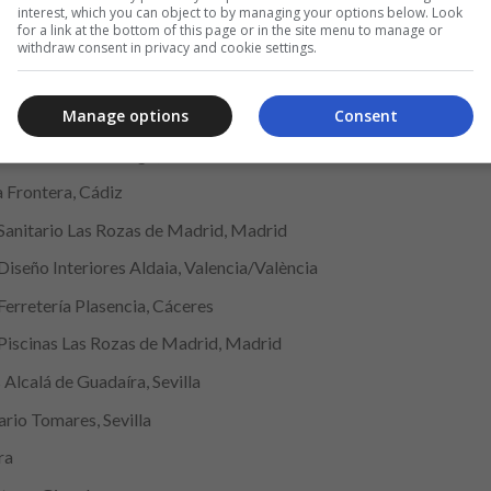
anas, Sevilla
interest, which you can object to by managing your options below. Look
for a link at the bottom of this page or in the site menu to manage or
Almería
withdraw consent in privacy and cookie settings.
, León
 A Coruña
Manage options
Consent
Electricidad Durango, Bizkaia
a Frontera, Cádiz
 Sanitario Las Rozas de Madrid, Madrid
Diseño Interiores Aldaia, Valencia/València
Ferretería Plasencia, Cáceres
 Piscinas Las Rozas de Madrid, Madrid
lcalá de Guadaíra, Sevilla
rio Tomares, Sevilla
ra