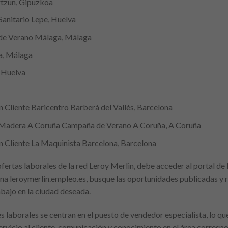
tzun, Gipuzkoa
Sanitario Lepe, Huelva
de Verano Málaga, Málaga
a, Málaga
 Huelva
n Cliente Baricentro Barberà del Vallès, Barcelona
n Madera A Coruña Campaña de Verano A Coruña, A Coruña
n Cliente La Maquinista Barcelona, Barcelona
ofertas laborales de la red Leroy Merlin, debe acceder al portal de
ina leroymerlin.empleo.es, busque las oportunidades publicadas y rec
bajo en la ciudad deseada.
 laborales se centran en el puesto de vendedor especialista, lo qu
rvicio al cliente, comunicación y conocimiento en el área correspon