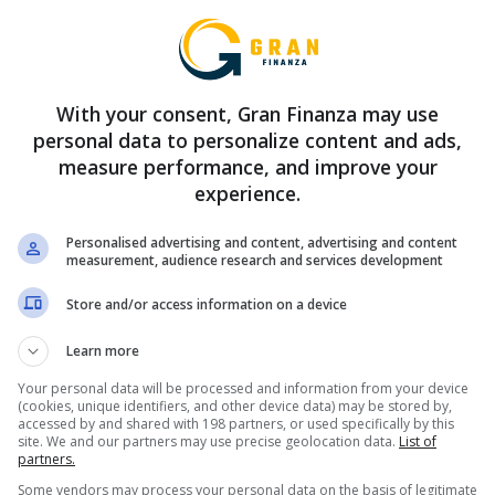
Anuncio
With your consent, Gran Finanza may use
personal data to personalize content and ads,
y Merlin
measure performance, and improve your
ades laborales disponibles en la cadena de tiendas es para el pues
experience.
candidato debe contar con excelentes habilidades de servicio al cli
.
Personalised advertising and content, advertising and content
measurement, audience research and services development
eta de crédito con los inigualables beneficios del Banco Popu
Store and/or access information on a device
? Conoce los requisitos de inscripción para las empleos recie
Learn more
las más de 1400 vacantes disponibles actualmente para usted. El 
Your personal data will be processed and information from your device
(cookies, unique identifiers, and other device data) may be stored by,
en la página de empleos oficial de Leroy Merlin:
accessed by and shared with 198 partners, or used specifically by this
site. We and our partners may use precise geolocation data.
List of
Fontanería San Cristóbal de la Laguna, Santa Cruz de Tenerife
partners.
Some vendors may process your personal data on the basis of legitimate