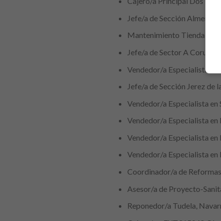
Cajero/a Principal Dos Herm
Jefe/a de Sección Almería, 
Mantenimiento Tienda León
Jefe/a de Sector A Coruña,
Vendedor/a Especialista en 
Jefe/a de Sección Jerez de l
Vendedor/a Especialista en
Vendedor/a Especialista en 
Vendedor/a Especialista en 
Vendedor/a Especialista en
Coordinador/a de Reformas A
Asesor/a de Proyecto-Sanita
Reponedor/a Tudela, Navar