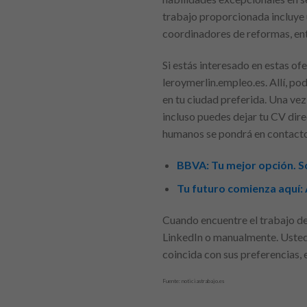
trabajo proporcionada incluye 
coordinadores de reformas, ent
Si estás interesado en estas of
leroymerlin.empleo.es. Allí, po
en tu ciudad preferida. Una vez
incluso puedes dejar tu CV direc
humanos se pondrá en contacto
BBVA: Tu mejor opción. So
Tu futuro comienza aquí: 
Cuando encuentre el trabajo de 
LinkedIn o manualmente. Usted 
coincida con sus preferencias, 
Fuente: noticiastrabajo.es