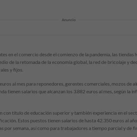
Anuncio
es en el comercio desde el comienzo de la pandemia, las tiendas 
dio de la retomada de la economía global, la red de bricolaje y d
les y fijos.
0 euros al mes para reponedores, gerentes comerciales, mozos de a
da tienen salarios que alcanzan los 3.882 euros al mes, según la i
 con título de educación superior y también experiencia en el secto
icación. Estos puestos tienen salarios de hasta 42.350 euros al año
s por semana, así como para trabajadores a tiempo parcial y de fi