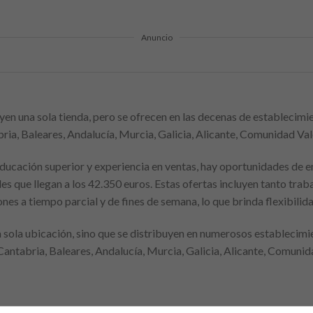
Anuncio
yen una sola tienda, pero se ofrecen en las decenas de establecimie
ia, Baleares, Andalucía, Murcia, Galicia, Alicante, Comunidad Va
ducación superior y experiencia en ventas, hay oportunidades de 
ales que llegan a los 42.350 euros. Estas ofertas incluyen tanto tr
s a tiempo parcial y de fines de semana, lo que brinda flexibilidad
a sola ubicación, sino que se distribuyen en numerosos establecimi
Cantabria, Baleares, Andalucía, Murcia, Galicia, Alicante, Comunid