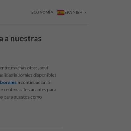
SPANISH
ECONOMÍA
▼
a a nuestras
entre muchas otras, aquí
alidas laborales disponibles
aborales
a continuación. Si
ce centenas de vacantes para
dos para puestos como