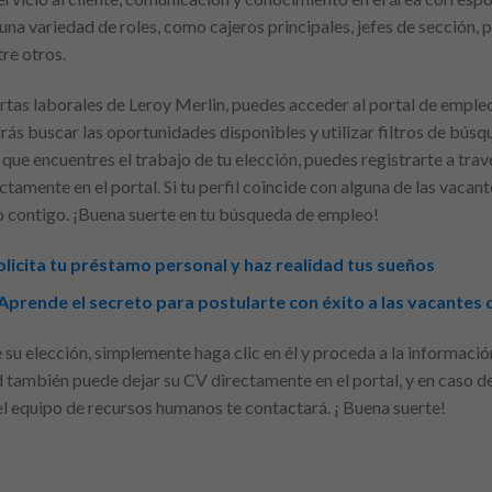
una variedad de roles, como cajeros principales, jefes de sección,
re otros.
ertas laborales de Leroy Merlin, puedes acceder al portal de emple
drás buscar las oportunidades disponibles y utilizar filtros de bú
 que encuentres el trabajo de tu elección, puedes registrarte a tr
tamente en el portal. Si tu perfil coincide con alguna de las vacant
 contigo. ¡Buena suerte en tu búsqueda de empleo!
licita tu préstamo personal y haz realidad tus sueños
Aprende el secreto para postularte con éxito a las vacantes
su elección, simplemente haga clic en él y proceda a la informació
también puede dejar su CV directamente en el portal, y en caso de
el equipo de recursos humanos te contactará. ¡ Buena suerte!