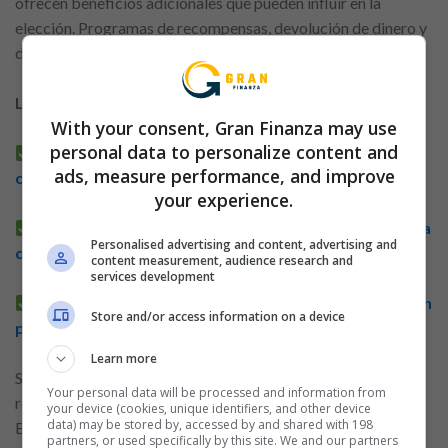
ofrecen beneficios adicionales que pueden influir en la
elección. Programas de recompensas, devolución de dinero y
descuentos con socios son ejemplos comunes.
Leer más artículos relacionados:
With your consent, Gran Finanza may use
personal data to personalize content and
Etapas para solicitar una tarjeta de crédito digital
ads, measure performance, and improve
con transparencia
your experience.
Consejos para solicitar una tarjeta de crédito en línea
Personalised advertising and content, advertising and
con enfoque en la seguridad
content measurement, audience research and
services development
Solicitar una tarjeta de crédito digital: cómo seguir un
Store and/or access information on a device
proceso eficiente
Learn more
Sin embargo, es importante analizar si estas ventajas
Your personal data will be processed and information from
realmente se ajustan al perfil de consumo del usuario.
your device (cookies, unique identifiers, and other device
data) may be stored by, accessed by and shared with 198
Beneficios poco aprovechados no compensan costos
partners, or used specifically by this site. We and our partners