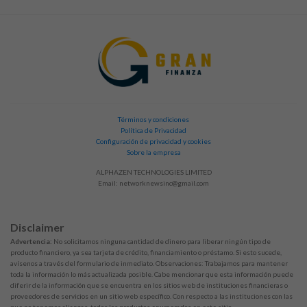
Términos y condiciones
Política de Privacidad
Configuración de privacidad y cookies
Sobre la empresa
ALPHAZEN TECHNOLOGIES LIMITED
Email:
networknewsinc@gmail.com
Disclaimer
Advertencia:
No solicitamos ninguna cantidad de dinero para liberar ningún tipo de
producto financiero, ya sea tarjeta de crédito, financiamiento o préstamo. Si esto sucede,
avísenos a través del formulario de inmediato. Observaciones: Trabajamos para mantener
toda la información lo más actualizada posible. Cabe mencionar que esta información puede
diferir de la información que se encuentra en los sitios web de instituciones financieras o
proveedores de servicios en un sitio web específico. Con respecto a las instituciones con las