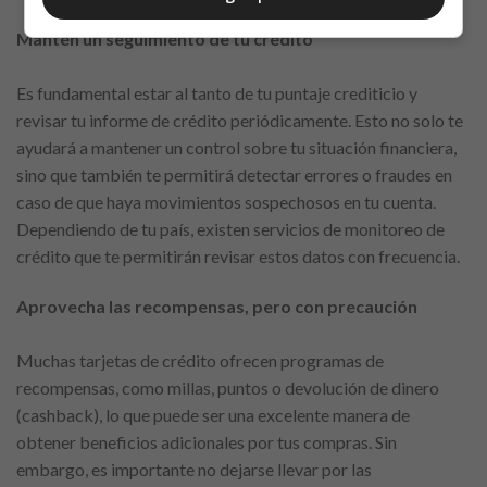
Mantén un seguimiento de tu crédito
Es fundamental estar al tanto de tu puntaje crediticio y
revisar tu informe de crédito periódicamente. Esto no solo te
ayudará a mantener un control sobre tu situación financiera,
sino que también te permitirá detectar errores o fraudes en
caso de que haya movimientos sospechosos en tu cuenta.
Dependiendo de tu país, existen servicios de monitoreo de
crédito que te permitirán revisar estos datos con frecuencia.
Aprovecha las recompensas, pero con precaución
Muchas tarjetas de crédito ofrecen programas de
recompensas, como millas, puntos o devolución de dinero
(cashback), lo que puede ser una excelente manera de
obtener beneficios adicionales por tus compras. Sin
embargo, es importante no dejarse llevar por las