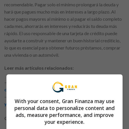
recomendable. Pagar solo el mínimo prolongará la deuda y
hará que pagues mucho más en intereses a largo plazo. Al
hacer pagos mayores al mínimo o al pagar el saldo completo
cada mes, ahorrarás en intereses y reducirás tu deuda más
rápido. El uso responsable de una tarjeta de crédito puede
ayudarte a construir y mantener un buen historial crediticio,
lo que es esencial para obtener futuros préstamos, comprar
una vivienda o un automóvil.
Leer más artículos relacionados:
–
Concreta tus planes con préstamos personales de
confianza
–
Cómo elegir un préstamo personal según tus ingresos
With your consent, Gran Finanza may use
y gastos actuales
personal data to personalize content and
ads, measure performance, and improve
Cómo el uso de la tarjeta de crédito afecta tu puntaje
your experience.