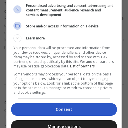
Tu historial de pagos y el porcentaje de crédito utilizado son
Personalised advertising and content, advertising and
content measurement, audience research and
dos factores clave que influyen en tu puntaje de crédito.
services development
Pagar tus facturas a tiempo y mantener un bajo porcentaje de
utilización del crédito disponible te ayudará a mejorar tu
Store and/or access information on a device
calificación crediticia. Las entidades emisoras de tarjetas
Learn more
informan a las agencias de crédito, por lo que cualquier atraso
puede afectar tu puntuación.
Your personal data will be processed and information from
your device (cookies, unique identifiers, and other device
data) may be stored by, accessed by and shared with 198
partners, or used specifically by this site. We and our partners
may use precise geolocation data.
List of partners.
Anuncio
Some vendors may process your personal data on the basis
of legitimate interest, which you can object to by managing
your options below. Look for a link at the bottom of this page
or in the site menu to manage or withdraw consent in privacy
and cookie settings.
Consejo
: Si es posible, utiliza menos del 30% del crédito
Consent
disponible para no dañar tu puntaje. Por ejemplo, si tienes un
límite de crédito de 1.000 USD, trata de no usar más de 300
USD al mes.
Manage options