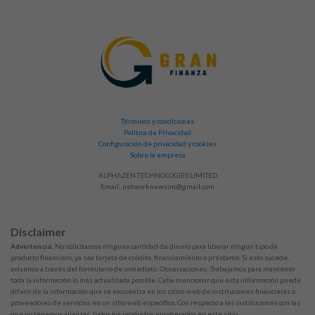
Términos y condiciones
Política de Privacidad
Configuración de privacidad y cookies
Sobre la empresa
ALPHAZEN TECHNOLOGIES LIMITED
Email:
networknewsinc@gmail.com
Disclaimer
Advertencia:
No solicitamos ninguna cantidad de dinero para liberar ningún tipo de
producto financiero, ya sea tarjeta de crédito, financiamiento o préstamo. Si esto sucede,
avísenos a través del formulario de inmediato. Observaciones: Trabajamos para mantener
toda la información lo más actualizada posible. Cabe mencionar que esta información puede
diferir de la información que se encuentra en los sitios web de instituciones financieras o
proveedores de servicios en un sitio web específico. Con respecto a las instituciones con las
que no tenemos alianzas, todos los productos enumerados en este sitio