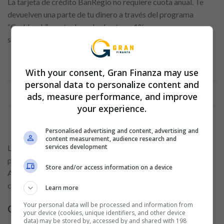
La tarjeta de crédito BanRegio no requiere cuota anual. Te
devuelven una parte de tu dinero a través del programa
“Cashback” que te devuelve hasta un 1% por compras
superiores a 1000 pesos.
With your consent, Gran Finanza may use
Anuncio
personal data to personalize content and
ads, measure performance, and improve
your experience.
Personalised advertising and content, advertising and
content measurement, audience research and
services development
La tasa de interés de esta tarjeta es más baja que las demás y
puede transferir saldos de sus otras tarjetas de crédito.
Store and/or access information on a device
Asimismo, en caso de retraso en el pago mínimo, no habrá
comisiones adicionales.
Learn more
Your personal data will be processed and information from
Cashback
your device (cookies, unique identifiers, and other device
data) may be stored by, accessed by and shared with 198