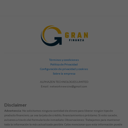
Términos y condiciones
Política de Privacidad
Configuración de privacidad y cookies
Sobre la empresa
ALPHAZEN TECHNOLOGIES LIMITED
Email:
networknewsinc@gmail.com
Disclaimer
Advertencia:
No solicitamos ninguna cantidad de dinero para liberar ningún tipo de
producto financiero, ya sea tarjeta de crédito, financiamiento o préstamo. Si esto sucede,
avísenos a través del formulario de inmediato. Observaciones: Trabajamos para mantener
toda la información lo más actualizada posible. Cabe mencionar que esta información puede