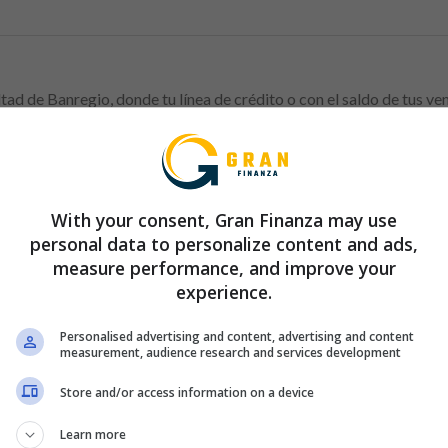
tad de Banregio, donde tu línea de crédito o con el saldo de tus ven
fectuar una transferencia de saldos y pasar tus deudas desde otras
 crédito Gold, con pagos variados desde 6 hasta 24 mensualidades c
With your consent, Gran Finanza may use
eficios.
personal data to personalize content and ads,
measure performance, and improve your
 de crédito Gold Banregio por utilizarla:
experience.
etahabiente por los servivios proporcionados en el cargo de la an
de ese cobro otras comisiones a tomar en consideración incluyen e
Personalised advertising and content, advertising and content
ada por saldo del 45.3%.
measurement, audience research and services development
Store and/or access information on a device
Learn more
Anuncio