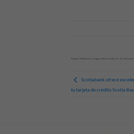
Fuente: MiBolsillo | Imagen: Notícia Oficial / El Universal
Scotiabank ofrece excelen
tu tarjeta de crédito Scotia Bas