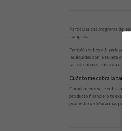
Participas del programa de leal
compras.
También debes utilizarla para e
las liquides con la tarjeta de
tasa de interés; entre otros ben
Cuánto me cobra la tarjeta
Comúnmente se le cobra al tarj
producto financiero te exenta 
promedio de 56.6% más ponder