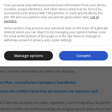
Your personal data will be processed and information from your device
(cookies, unique identifiers, and other device data) may be stored by,
accessed by and shared with 198 partners, or used specifically by this
site. We and our partners may use precise geolocation data.
List of
partners.
jeta de crédito Gold Banregio:
Some vendors may process your personal data on the basis of legitimate
interest, which you can object to by managing your options below. Look
creditarse con esta tarjeta de crédito bancaria encuentras que se e
for a link at the bottom of this page or in the site menu to manage or
withdraw consent in privacy and cookie settings.
os que te proporciona van de acuerdo con tus necesidades entonces
e impone el banco para que sepas si eres elegible para este produc
Manage options
Consent
persona física o persona física con actividad empresarial con una 
il pesos como mínimo, aceptable a trabes de tu justificante de in
imos 3 meses de estado de cuenta de cheques.
io Más, consulta las ventajas y beneficios
jetas de crédito favoritas de muchos, he aquí por qué
2 identificaciones oficiales, vigentes y con fotografía y tu justifi
tud de crédito con tu firma autógrafa al igual que el aviso de privac