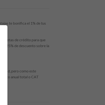
tajas te bonifica el 1% de tus
 tarjetas de crédito para que
on un 25% de descuento sobre la
ualidad, pero como este
l costo anual total o CAT