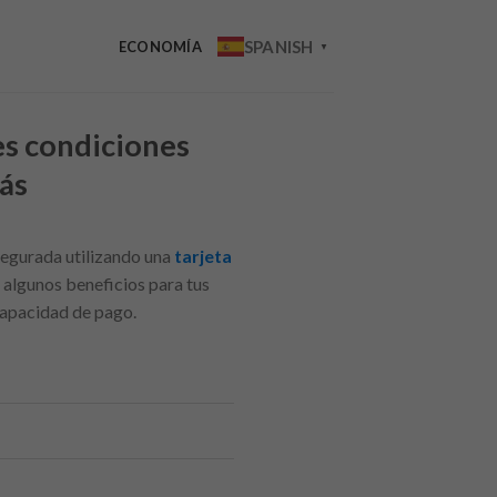
SPANISH
ECONOMÍA
▼
es condiciones
más
segurada utilizando una
tarjeta
 algunos beneficios para tus
 capacidad de pago.