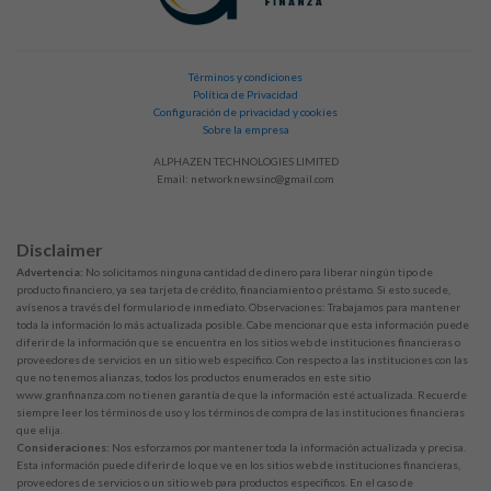
Términos y condiciones
Política de Privacidad
Configuración de privacidad y cookies
Sobre la empresa
ALPHAZEN TECHNOLOGIES LIMITED
Email:
networknewsinc@gmail.com
Disclaimer
Advertencia:
No solicitamos ninguna cantidad de dinero para liberar ningún tipo de
producto financiero, ya sea tarjeta de crédito, financiamiento o préstamo. Si esto sucede,
avísenos a través del formulario de inmediato. Observaciones: Trabajamos para mantener
toda la información lo más actualizada posible. Cabe mencionar que esta información puede
diferir de la información que se encuentra en los sitios web de instituciones financieras o
proveedores de servicios en un sitio web específico. Con respecto a las instituciones con las
que no tenemos alianzas, todos los productos enumerados en este sitio
www.granfinanza.com no tienen garantía de que la información esté actualizada. Recuerde
siempre leer los términos de uso y los términos de compra de las instituciones financieras
que elija.
Consideraciones:
Nos esforzamos por mantener toda la información actualizada y precisa.
Esta información puede diferir de lo que ve en los sitios web de instituciones financieras,
proveedores de servicios o un sitio web para productos específicos. En el caso de