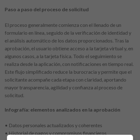
Paso a paso del proceso de solicitud
El proceso generalmente comienza con el llenado de un
formulario en línea, seguido de la verificación de identidad y
el análisis automático de los datos proporcionados. Tras la
aprobación, el usuario obtiene acceso a la tarjeta virtual y, en
algunos casos, a la tarjeta física. Todo el seguimiento se
realiza desde la aplicación, con notificaciones en tiempo real.
Este flujo simplificado reduce la burocracia y permite que el
solicitante acompañe cada etapa con claridad, aportando
mayor transparencia, agilidad y confianza al proceso de
solicitud.
Infografía: elementos analizados en la aprobación
• Datos personales actualizados y coherentes
• Historial de pagos y compromisos financieros