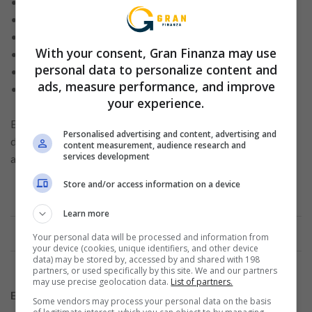
• Ingresos o movimientos compatibles con el perfil
• Uso consciente de crédito previo
• Regularidad financiera a lo largo del tiempo
With your consent, Gran Finanza may use
• Verificación de identidad digital
personal data to personalize content and
• Patrón de gastos y organización presupuestaria
ads, measure performance, and improve
• Capacidad de pago demostrada
your experience.
Este conjunto de factores forma una visión amplia del perfil
Personalised advertising and content, advertising and
del solicitante, permitiendo decisiones más equilibradas y
content measurement, audience research and
services development
alineadas con la realidad financiera presentada.
Store and/or access information on a device
Learn more
Anuncio
Your personal data will be processed and information from
your device (cookies, unique identifiers, and other device
data) may be stored by, accessed by and shared with 198
partners, or used specifically by this site. We and our partners
may use precise geolocation data.
List of partners.
Errores comunes al solicitar una tarjeta digital
Some vendors may process your personal data on the basis