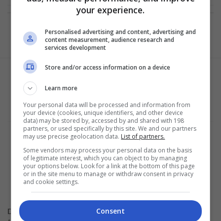
your experience.
Personalised advertising and content, advertising and
content measurement, audience research and
services development
Store and/or access information on a device
Learn more
Your personal data will be processed and information from
your device (cookies, unique identifiers, and other device
data) may be stored by, accessed by and shared with 198
partners, or used specifically by this site. We and our partners
Términos y condiciones
may use precise geolocation data.
List of partners.
Política de Privacidad
Some vendors may process your personal data on the basis
Configuración de privacidad y cookies
of legitimate interest, which you can object to by managing
Sobre la empresa
your options below. Look for a link at the bottom of this page
ALPHAZEN TECHNOLOGIES LIMITED
or in the site menu to manage or withdraw consent in privacy
Email:
networknewsinc@gmail.com
and cookie settings.
Consent
Disclaimer
Advertencia:
No solicitamos ninguna cantidad de dinero para liberar ningún tipo de