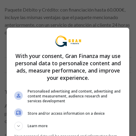
Paquete Débito y Crédito: con financiación hasta 60.000€,
incluye las mismas ventajas que el paquete mencionado
anteriormente, con un servicio de atención al cliente 24 horas
disponible para cualquier emergencia o ayuda que necesites.
With your consent, Gran Finanza may use
Anuncio
personal data to personalize content and
ads, measure performance, and improve
your experience.
Personalised advertising and content, advertising and
Tarjetas Prepago OpenBank
content measurement, audience research and
services development
Además de estas, una gran opción, sobre todo para los más
pequeños de la casa, son las tarjetas prepago de Openbank,
Store and/or access information on a device
con las que puedes financiar compras físicas y online.
Learn more
¡Cómo solicitar la tarjeta OpenBank!