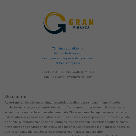
Términos y condiciones
Política de Privacidad
Configuración de privacidad y cookies
Sobre la empresa
ALPHAZEN TECHNOLOGIES LIMITED
Email:
networknewsinc@gmail.com
Disclaimer
Advertencia:
No solicitamos ninguna cantidad de dinero para liberar ningún tipo de
producto financiero, ya sea tarjeta de crédito, financiamiento o préstamo. Si esto sucede,
avísenos a través del formulario de inmediato. Observaciones: Trabajamos para mantener
toda la información lo más actualizada posible. Cabe mencionar que esta información puede
diferir de la información que se encuentra en los sitios web de instituciones financieras o
proveedores de servicios en un sitio web específico. Con respecto a las instituciones con las
que no tenemos alianzas, todos los productos enumerados en este sitio