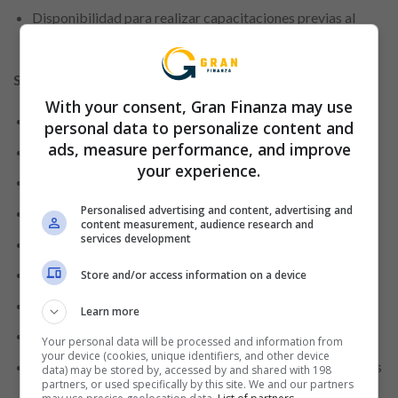
Disponibilidad para realizar capacitaciones previas al
ingreso a laborar.
Se ofrece
With your consent, Gran Finanza may use
Bonos de puntualidad.
personal data to personalize content and
ads, measure performance, and improve
Sueldo acorde al mercado.
your experience.
Oportunidad de hacer línea de carrera.
Personalised advertising and content, advertising and
Frecuentes actividades de integración y reconocimiento.
content measurement, audience research and
services development
Capacitaciones constantes.
Planilla desde el primer día de labores.
Store and/or access information on a device
Todos los beneficios de ley correspondientes.
Learn more
Beneficios y descuentos en el Grupo InterCorp.
Your personal data will be processed and information from
your device (cookies, unique identifiers, and other device
Oportunidad de pertenecer a una de las mejores empresas
data) may be stored by, accessed by and shared with 198
partners, or used specifically by this site. We and our partners
para trabajar en el Perú.