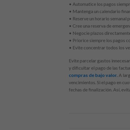
• Automatice los pagos siempr
• Mantenga un calendario fina
• Reserve un horario semanal p
• Cree una reserva de emergen
• Negocie plazos directamente 
• Priorice siempre los pagos co
• Evite concentrar todos los v
Evite parcelar gastos inneces
y dificultar el pago de las factu
compras de bajo valor.
A larg
vencimientos. Si el pago en cuot
fechas de finalización. Así, evi