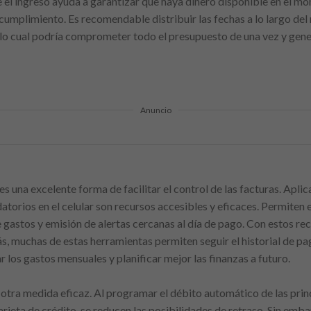
be el ingreso ayuda a garantizar que haya dinero disponible en el m
ncumplimiento. Es recomendable distribuir las fechas a lo largo del
 lo cual podría comprometer todo el presupuesto de una vez y gener
Anuncio
es una excelente forma de facilitar el control de las facturas. Aplic
torios en el celular son recursos accesibles y eficaces. Permiten e
gastos y emisión de alertas cercanas al día de pago. Con estos recu
 muchas de estas herramientas permiten seguir el historial de pag
los gastos mensuales y planificar mejor las finanzas a futuro.
otra medida eficaz. Al programar el débito automático de las princ
rjeta de crédito, se reducen las posibilidades de retraso. Sin emb