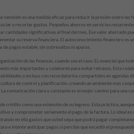
o también es una medida eficaz para reducir la presión sobre las 
gociar o recortar gastos. Pequeños ahorros en servicios recurrente
 cantidades significativas al final del mes. Ese valor ahorrado pu
umentar su reserva financiera. El autoconocimiento financiero es u
 de pagos estable, sin sobresaltos ni apuros.
organización de las finanzas, cuando sea el caso. Es esencial que to
ento más importantes y colaboren para evitar retrasos. Esta cola
sabilidades o incluso con recordatorios compartidos en agendas dig
 cultura de control y planificación, creando un ambiente más coope
 La comunicación clara y constante es el mejor camino para una con
eta de crédito como una extensión de su ingreso. Esta práctica, aunq
itivo y comprometer seriamente el pago de la factura. Lo ideal es u
trando en ella gastos que usted sepa que podrá pagar completamen
tura e intente anticipar pagos si percibe que excedió el presupuesto