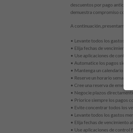
descuentos por pago anticipado 
demuestra compromiso con las 
A continuación, presentamos un 
• Levante todos los gastos mens
• Elija fechas de vencimiento a
• Use aplicaciones de control 
• Automatice los pagos siempr
• Mantenga un calendario fina
• Reserve un horario semanal p
• Cree una reserva de emergen
• Negocie plazos directamente 
• Priorice siempre los pagos co
• Evite concentrar todos los v
• Levante todos los gastos mens
• Elija fechas de vencimiento a
• Use aplicaciones de control 