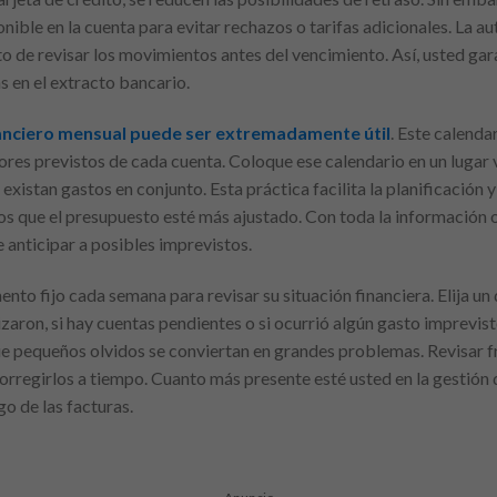
onible en la cuenta para evitar rechazos o tarifas adicionales. La 
o de revisar los movimientos antes del vencimiento. Así, usted gar
s en el extracto bancario.
nanciero mensual puede ser extremadamente útil
. Este calenda
ores previstos de cada cuenta. Coloque ese calendario en un lugar 
xistan gastos en conjunto. Esta práctica facilita la planificación y
os que el presupuesto esté más ajustado. Con toda la información 
 anticipar a posibles imprevistos.
o fijo cada semana para revisar su situación financiera. Elija un dí
aron, si hay cuentas pendientes o si ocurrió algún gasto imprevisto
que pequeños olvidos se conviertan en grandes problemas. Revisa
orregirlos a tiempo. Cuanto más presente esté usted en la gestión
go de las facturas.