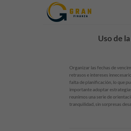
Skip
to
content
Uso de la
Organizar las fechas de vencimi
retrasos e intereses innecesari
falta de planificación, lo que 
importante adoptar estrategias 
reunimos una serie de orientac
tranquilidad, sin sorpresas des