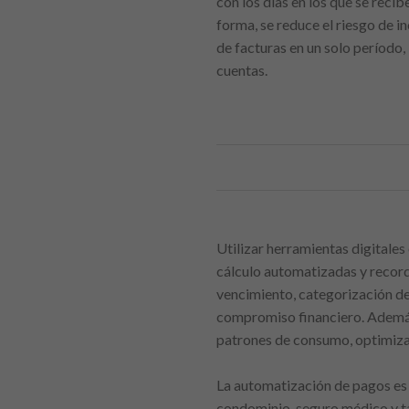
con los días en los que se reci
forma, se reduce el riesgo de i
de facturas en un solo período,
cuentas.
Utilizar herramientas digitales 
cálculo automatizadas y recorda
vencimiento, categorización de 
compromiso financiero. Además,
patrones de consumo, optimizar 
La automatización de pagos es 
condominio, seguro médico y ta