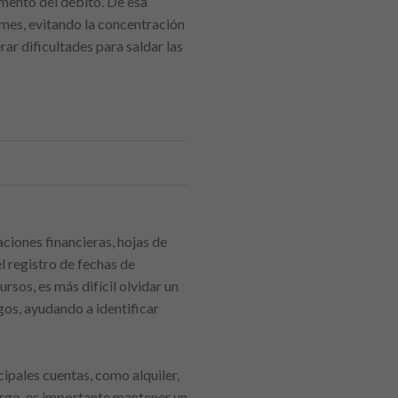
omento del débito. De esa
 mes, evitando la concentración
ar dificultades para saldar las
aciones financieras, hojas de
l registro de fechas de
rsos, es más difícil olvidar un
os, ayudando a identificar
ipales cuentas, como alquiler,
argo, es importante mantener un