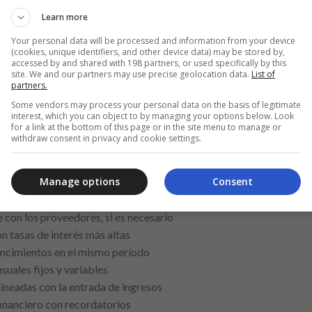
o beneficios por fidelidad. Mantener este canal abierto facilita 
Learn more
obligaciones financieras.
Your personal data will be processed and information from your device
(cookies, unique identifiers, and other device data) may be stored by,
infográfico textual con un resumen práctico de consejos para facil
accessed by and shared with 198 partners, or used specifically by this
site. We and our partners may use precise geolocation data.
List of
partners.
uales fijos y variables
Some vendors may process your personal data on the basis of legitimate
lineadas con la entrada de ingresos
interest, which you can object to by managing your options below. Look
for a link at the bottom of this page or in the site menu to manage or
financiero con recordatorios
withdraw consent in privacy and cookie settings.
e que sea posible
nciero mensual actualizado
Manage options
Consent
ara revisar los pagos
cia para imprevistos
con los proveedores, si es necesario
n tasas de interés más altas
encimientos en el mismo período
uales fijos y variables
lineadas con la entrada de ingresos
financiero con recordatorios