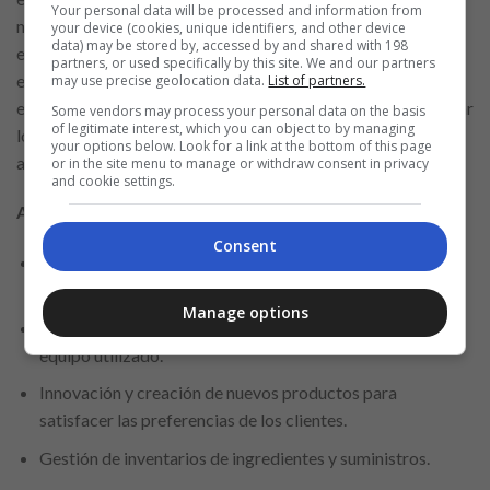
Your personal data will be processed and information from
miembros. Tía Supermercados se compromete a crear un
your device (cookies, unique identifiers, and other device
data) may be stored by, accessed by and shared with 198
entorno de trabajo inclusivo y estimulante, donde cada
partners, or used specifically by this site. We and our partners
empleado tiene la oportunidad de crecer y prosperar. La
may use precise geolocation data.
List of partners.
empresa busca individuos motivados y dispuestos a enfrentar
Some vendors may process your personal data on the basis
of legitimate interest, which you can object to by managing
los desafíos del comercio minorista, con un proceso de
your options below. Look for a link at the bottom of this page
aplicación sencillo y transparente.
or in the site menu to manage or withdraw consent in privacy
and cookie settings.
Actividades a realizar:
Consent
Preparación de masa y horneado de diversos tipos de pan
y productos de panadería.
Manage options
Mantenimiento de la limpieza del área de trabajo y del
equipo utilizado.
Innovación y creación de nuevos productos para
satisfacer las preferencias de los clientes.
Gestión de inventarios de ingredientes y suministros.