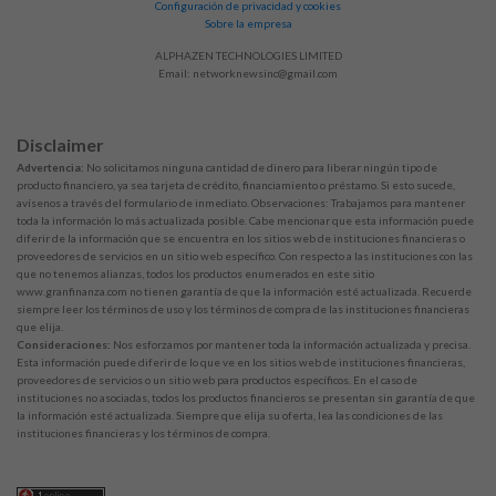
Configuración de privacidad y cookies
Sobre la empresa
ALPHAZEN TECHNOLOGIES LIMITED
Email:
networknewsinc@gmail.com
Disclaimer
Advertencia:
No solicitamos ninguna cantidad de dinero para liberar ningún tipo de
producto financiero, ya sea tarjeta de crédito, financiamiento o préstamo. Si esto sucede,
avísenos a través del formulario de inmediato. Observaciones: Trabajamos para mantener
toda la información lo más actualizada posible. Cabe mencionar que esta información puede
diferir de la información que se encuentra en los sitios web de instituciones financieras o
proveedores de servicios en un sitio web específico. Con respecto a las instituciones con las
que no tenemos alianzas, todos los productos enumerados en este sitio
www.granfinanza.com no tienen garantía de que la información esté actualizada. Recuerde
siempre leer los términos de uso y los términos de compra de las instituciones financieras
que elija.
Consideraciones:
Nos esforzamos por mantener toda la información actualizada y precisa.
Esta información puede diferir de lo que ve en los sitios web de instituciones financieras,
proveedores de servicios o un sitio web para productos específicos. En el caso de
instituciones no asociadas, todos los productos financieros se presentan sin garantía de que
la información esté actualizada. Siempre que elija su oferta, lea las condiciones de las
instituciones financieras y los términos de compra.