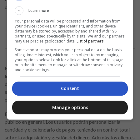
de préstamos es un problema importante.
Learn more
Your personal data will be processed and information from
your device (cookies, unique identifiers, and other device
data) may be stored by, accessed by and shared with 198
Anuncio
partners, or used specifically by this site. We and our partners
may use precise geolocation data.
List of partners.
Some vendors may process your personal data on the basis
of legitimate interest, which you can object to by managing
your options below. Look for a link at the bottom of this page
or in the site menu to manage or withdraw consent in privacy
Nubank está llevando a cabo una revolución en el mundo de
and cookie settings.
los préstamos personales en México al ofrecer un proceso
digital que es rápido, seguro y altamente eficiente. Este
Consent
enfoque está destinado a cambiar la forma en que las
personas obtienen crédito.
Manage options
Este producto se lanzará gradualmente a los clientes y al
público en general. Los usuarios podrán personalizar la
cantidad y el calendario de pagos, teniendo un control total
sobre la adquisición y gestión del dinero. Además, los clientes