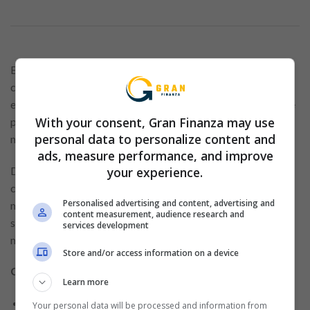
El banco Ganadero ofrece varias opciones de tarjetas de
crédito, cada una adecuada para un tipo de perfil diferente y
entre ellas, hay una que, sin duda, es perfecta para ti. Ahora te
With your consent, Gran Finanza may use
presentaremos la Tarjeta de Crédito Oro y todo lo que
personal data to personalize content and
necesitas saber, como características, ventajas y beneficios.
ads, measure performance, and improve
your experience.
Descubre los beneficios excepcionales diseñados para
clientes exigentes con la Tarjeta de Crédito Visa Oro. Con un
Personalised advertising and content, advertising and
mayor poder de compra y privilegios superiores, esta tarjeta
content measurement, audience research and
se convierte en la elección preferida de aquellos que buscan
services development
más de sus Tarjetas de Crédito.
Store and/or access information on a device
Características Destacadas
Learn more
Destino de Fondos: Adquisición de bienes de consumo,
Your personal data will be processed and information from